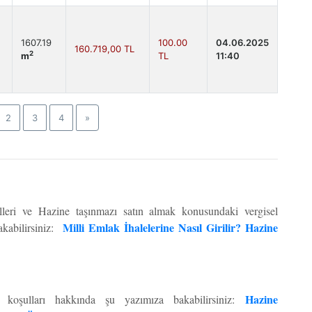
1607.19
100.00
04.06.2025
160.719,00 TL
2
m
TL
11:40
Next
2
3
4
»
lleri ve Hazine taşınmazı satın almak konusundaki vergisel
Milli Emlak İhalelerine Nasıl Girilir? Hazine
akabilirsiniz:
Hazine
e koşulları hakkında şu yazımıza bakabilirsiniz: