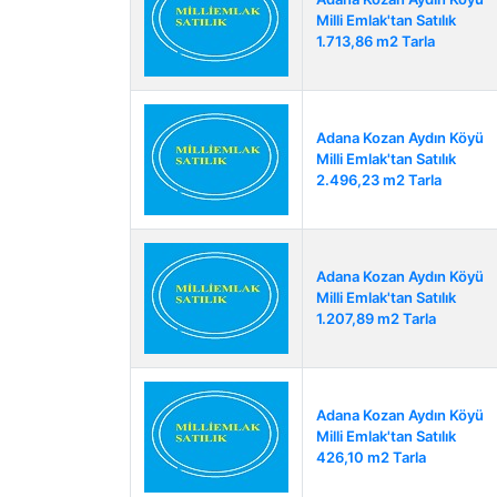
Milli Emlak'tan Satılık
1.713,86 m2 Tarla
Adana Kozan Aydın Köyü
Milli Emlak'tan Satılık
2.496,23 m2 Tarla
Adana Kozan Aydın Köyü
Milli Emlak'tan Satılık
1.207,89 m2 Tarla
Adana Kozan Aydın Köyü
Milli Emlak'tan Satılık
426,10 m2 Tarla