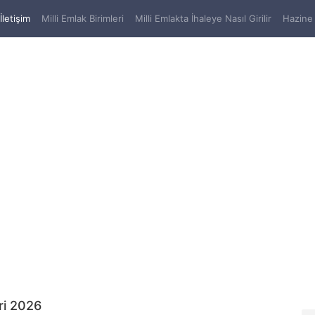
(current)
İletişim
Milli Emlak Birimleri
Milli Emlakta İhaleye Nasıl Girilir
Hazine 
ri 2026