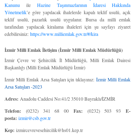
Kanunu
ile
Hazine Taşınmazlarının İdaresi Hakkında
Yönetmelik
’e göre yapılacak ihalelerde kapalı teklif usulü, açık
teklif usulü, pazarlık usulü uygulanır. Bursa da milli emlak
tarafından yapılacak kiralama ihaleleri için şu sayfayı ziyaret
edebilirsiniz:
https://www.milliemlak.gov.tr/#/kira
İzmir Milli Emlak İletişim (İzmir Milli Emlak Müdürlüğü)
İzmir Çevre ve Şehircilik İl Müdürlüğü, Milli Emlak Dairesi
Başkanlığı (Milli Emlak Müdürlüğü İzmir)
İzmir Milli Emlak Arsa Satışları için tıklayınız:
İzmir Milli Emlak
Arsa Satışları -2023
Adres:
Anadolu Caddesi No:41/2 35010 Bayraklı/İZMİR
Telefon:
Fax:
E-
(0232) 341 68 00
(0232) 503 93
posta:
izmir@csb.gov.tr
Kep:
izmircevrevesehircilik@hs01.kep.tr