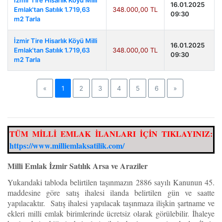
İzmir Tire Hisarlık Köyü Milli
16.01.2025
Emlak'tan Satılık 1.719,63
348.000,00 TL
09:30
m2 Tarla
İzmir Tire Hisarlık Köyü Milli
16.01.2025
Emlak'tan Satılık 1.719,63
348.000,00 TL
09:30
m2 Tarla
Previous
Next
«
1
2
3
4
5
6
»
TÜM MİLLİ EMLAK İLANLARI İÇİN TIKLAYINIZ:
https://www.milliemlaksatilik.com/
Milli Emlak İzmir Satılık Arsa ve Araziler
Yukarıdaki tabloda belirtilen taşınmazın 2886 sayılı Kanunun 45.
maddesine göre satış ihalesi ilanda belirtilen gün ve saatte
yapılacaktır. Satış ihalesi yapılacak taşınmaza ilişkin şartname ve
ekleri milli emlak birimlerinde ücretsiz olarak görülebilir. İhaleye