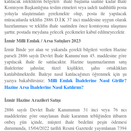
katılacak isteklilerin belgeleri ihale başlama saatine kadar İhale
Komisyon Başkanlığına teslim etmeleri veya iadeli taahhütlü posta
yoluyla ulaştırmaları gerekmekte olup, posta ile yapılacak
müracatlarda teklifin 2886 D.İ.K 37 inci maddesine uygun olarak
hazırlanması ve teklifin ihale saatinden önce komisyona ulaşması
şarttır, postada meydana gelecek gecikmeler kabul edilmeyecektir.
İzmir Milli Emlak / Arsa Satışları 2023
İzmir İlinde yer alan ve yukarıda gerekli bilgileri verilen Hazine
parseli 2886 sayılı Devlet İhale Kanunu’nun 45. maddesine göre
yapılacak ihale ile satılacaktır. Hazine taşınmazlarının satış
ihalelerine şahıslar, tüzel kişilikler, şahıs ortaklıkları
katılabilmektedir. İhaleye nasıl katılacağınızı öğrenmek için şu
Milli Emlak İhalelerine Nasıl Girilir?
yazıya bakabilirsiniz:
Hazine Arsa İhalelerine Nasıl Katılırım?
İzmir Hazine Arazileri Satışı
2886 sayılı Devlet İhale Kanununun 31 inci veya 76 ncı
maddelerine göre onaylanan ihale kararının tebliğinden itibaren
onbeş gün içinde, müşteri ihale bedelini peşin ödemesi
durumunda, 15/04/2022 tarihli Resmi Gazetede yayımlanan 7394