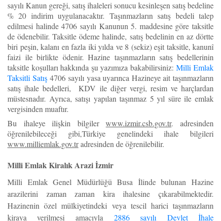
sayılı Kanun gereği, satış ihaleleri sonucu kesinleşen satış bedeline
% 20 indirim uygulanacaktır. Taşınmazların satış bedeli talep
edilmesi halinde 4706 sayılı Kanunun 5. maddesine göre taksitle
de ödenebilir. Taksitle ödeme halinde, satış bedelinin en az dörtte
biri peşin, kalanı en fazla iki yılda ve 8 (sekiz) eşit taksitle, kanunî
faizi ile birlikte ödenir. Hazine taşınmazların satış bedellerinin
taksitle koşulları hakkında şu yazımıza bakabilirsiniz:
Milli Emlak
Taksitli Satış
4706 sayılı yasa uyarınca Hazineye ait taşınmazların
satış ihale bedelleri, KDV ile diğer vergi, resim ve harçlardan
müstesnadır. Ayrıca, satışı yapılan taşınmaz 5 yıl süre ile emlak
vergisinden muaftır.
Bu ihaleye ilişkin bilgiler
www.izmir.csb.gov.tr
. adresinden
öğrenilebileceği gibi,Türkiye genelindeki ihale bilgileri
www.milliemlak.gov.tr
adresinden de öğrenilebilir.
Milli Emlak Kiralık Arazi İzmir
Milli Emlak Genel Müdürlüğü Busa İlinde bulunan Hazine
arazilerini zaman zaman kira ihalesine çıkarabilmektedir.
Hazinenin özel mülkiyetindeki veya tescil harici taşınmazların
kiraya verilmesi amacıyla
2886 sayılı Devlet İhale