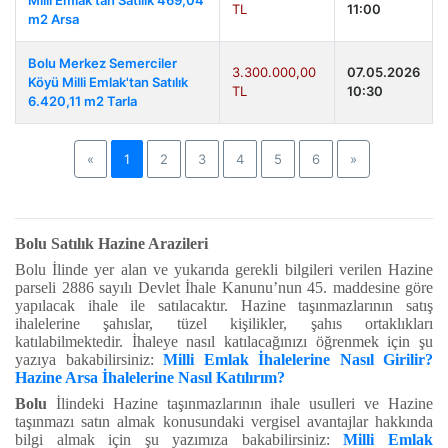
Milli Emlak'tan Satılık 469,04
TL
11:00
m2 Arsa
Bolu Merkez Semerciler
3.300.000,00
07.05.2026
Köyü Milli Emlak'tan Satılık
TL
10:30
6.420,11 m2 Tarla
Previous
Next
«
1
2
3
4
5
6
»
Bolu Satılık Hazine Arazileri
Bolu İlinde yer alan ve yukarıda gerekli bilgileri verilen Hazine
parseli 2886 sayılı Devlet İhale Kanunu’nun 45. maddesine göre
yapılacak ihale ile satılacaktır. Hazine taşınmazlarının satış
ihalelerine şahıslar, tüzel kişilikler, şahıs ortaklıkları
katılabilmektedir. İhaleye nasıl katılacağınızı öğrenmek için şu
yazıya bakabilirsiniz:
Milli Emlak İhalelerine Nasıl Girilir?
Hazine Arsa İhalelerine Nasıl Katılırım?
Bolu
İlindeki Hazine taşınmazlarının ihale usulleri ve Hazine
taşınmazı satın almak konusundaki vergisel avantajlar hakkında
bilgi almak için şu yazımıza bakabilirsiniz:
Milli Emlak