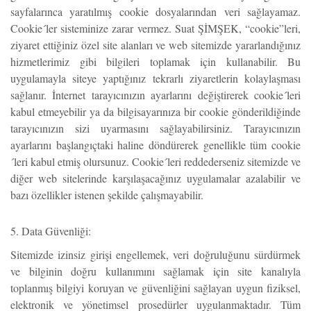
sayfalarınca yaratılmış cookie dosyalarından veri sağlayamaz.
Cookie´ler sisteminize zarar vermez. Suat ŞİMŞEK, “cookie”leri,
ziyaret ettiğiniz özel site alanları ve web sitemizde yararlandığınız
hizmetlerimiz gibi bilgileri toplamak için kullanabilir. Bu
uygulamayla siteye yaptığınız tekrarlı ziyaretlerin kolaylaşması
sağlanır. İnternet tarayıcınızın ayarlarını değiştirerek cookie´leri
kabul etmeyebilir ya da bilgisayarınıza bir cookie gönderildiğinde
tarayıcınızın sizi uyarmasını sağlayabilirsiniz. Tarayıcınızın
ayarlarını başlangıçtaki haline döndürerek genellikle tüm cookie
´leri kabul etmiş olursunuz. Cookie´leri reddederseniz sitemizde ve
diğer web sitelerinde karşılaşacağınız uygulamalar azalabilir ve
bazı özellikler istenen şekilde çalışmayabilir.
5. Data Güvenliği:
Sitemizde izinsiz girişi engellemek, veri doğruluğunu sürdürmek
ve bilginin doğru kullanımını sağlamak için site kanalıyla
toplanmış bilgiyi koruyan ve güvenliğini sağlayan uygun fiziksel,
elektronik ve yönetimsel prosedürler uygulanmaktadır. Tüm