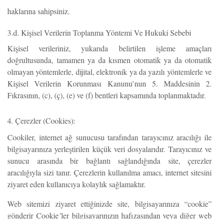
haklarına sahipsiniz.
3.d. Kişisel Verilerin Toplanma Yöntemi Ve Hukuki Sebebi
Kişisel verileriniz, yukarıda belirtilen işleme amaçları
doğrultusunda, tamamen ya da kısmen otomatik ya da otomatik
olmayan yöntemlerle, dijital, elektronik ya da yazılı yöntemlerle ve
Kişisel Verilerin Korunması Kanunu’nun 5. Maddesinin 2.
Fıkrasının, (c), (ç), (e) ve (f) bentleri kapsamında toplanmaktadır.
4. Çerezler (Cookies):
Cookiler, internet ağ sunucusu tarafından tarayıcınız aracılığı ile
bilgisayarınıza yerleştirilen küçük veri dosyalarıdır. Tarayıcınız ve
sunucu arasında bir bağlantı sağlandığında site, çerezler
aracılığıyla sizi tanır. Çerezlerin kullanılma amacı, internet sitesini
ziyaret eden kullanıcıya kolaylık sağlamaktır.
Web sitemizi ziyaret ettiğinizde site, bilgisayarınıza “cookie”
gönderir Cookie´ler bilgisayarınızın hafızasından veya diğer web