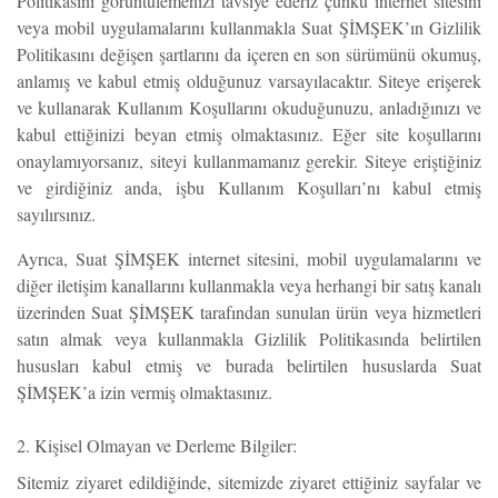
Politikasını görüntülemenizi tavsiye ederiz çünkü internet sitesini
veya mobil uygulamalarını kullanmakla Suat ŞİMŞEK’ın Gizlilik
Politikasını değişen şartlarını da içeren en son sürümünü okumuş,
anlamış ve kabul etmiş olduğunuz varsayılacaktır. Siteye erişerek
ve kullanarak Kullanım Koşullarını okuduğunuzu, anladığınızı ve
kabul ettiğinizi beyan etmiş olmaktasınız. Eğer site koşullarını
onaylamıyorsanız, siteyi kullanmamanız gerekir. Siteye eriştiğiniz
ve girdiğiniz anda, işbu Kullanım Koşulları’nı kabul etmiş
sayılırsınız.
Ayrıca, Suat ŞİMŞEK internet sitesini, mobil uygulamalarını ve
diğer iletişim kanallarını kullanmakla veya herhangi bir satış kanalı
üzerinden Suat ŞİMŞEK tarafından sunulan ürün veya hizmetleri
satın almak veya kullanmakla Gizlilik Politikasında belirtilen
hususları kabul etmiş ve burada belirtilen hususlarda Suat
ŞİMŞEK’a izin vermiş olmaktasınız.
2. Kişisel Olmayan ve Derleme Bilgiler:
Sitemiz ziyaret edildiğinde, sitemizde ziyaret ettiğiniz sayfalar ve