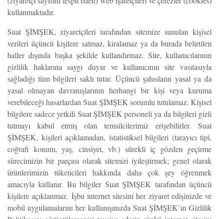
(ziyaretçi sayısını tespit eden) web işaretçileri ve çerezler (cookies)
kullanmaktadır.
Suat ŞİMŞEK, ziyaretçileri tarafından sitemize sunulan kişisel
verileri üçüncü kişilere satmaz, kiralamaz ya da burada belirtilen
haller dışında başka şekilde kullandırmaz. Site, kullanıcılarının
gizlilik haklarına saygı duyar ve kullanıcının site vasıtasıyla
sağladığı tüm bilgileri saklı tutar. Üçüncü şahısların yasal ya da
yasal olmayan davranışlarının herhangi bir kişi veya kuruma
verebileceği hasarlardan Suat ŞİMŞEK sorumlu tutulamaz. Kişisel
bilgilere sadece yetkili Suat ŞİMŞEK personeli ya da bilgileri gizli
tutmayı kabul etmiş olan temsilcilerimiz erişebilirler. Suat
ŞİMŞEK, kişileri açıklamadan, istatistiksel bilgileri (tarayıcı tipi,
coğrafi konum, yaş, cinsiyet, vb.) sürekli iç gözden geçirme
sürecimizin bir parçası olarak sitemizi iyileştirmek; genel olarak
ürünlerimizin tüketicileri hakkında daha çok şey öğrenmek
amacıyla kullanır. Bu bilgiler Suat ŞİMŞEK tarafından üçüncü
kişilere açıklanmaz. İşbu internet sitesini her ziyaret edişinizde ve
mobil uygulamalarını her kullanışınızda Suat ŞİMŞEK’ın Gizlilik