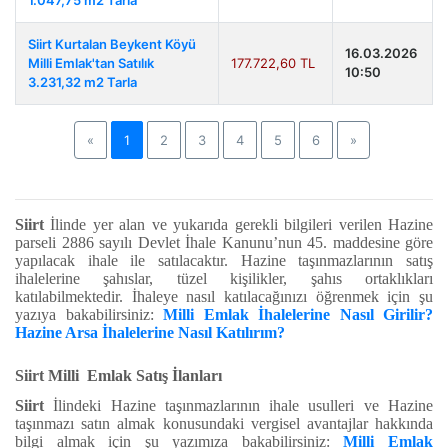
1.047,75 m2 Tarla
Siirt Kurtalan Beykent Köyü
16.03.2026
Milli Emlak'tan Satılık
177.722,60 TL
10:50
3.231,32 m2 Tarla
Previous
Next
«
1
2
3
4
5
6
»
Siirt
İlinde yer alan ve yukarıda gerekli bilgileri verilen Hazine
parseli 2886 sayılı Devlet İhale Kanunu’nun 45. maddesine göre
yapılacak ihale ile satılacaktır. Hazine taşınmazlarının satış
ihalelerine şahıslar, tüzel kişilikler, şahıs ortaklıkları
katılabilmektedir. İhaleye nasıl katılacağınızı öğrenmek için şu
yazıya bakabilirsiniz:
Milli Emlak İhalelerine Nasıl Girilir?
Hazine Arsa İhalelerine Nasıl Katılırım?
Siirt Milli Emlak Satış İlanları
Siirt
İlindeki Hazine taşınmazlarının ihale usulleri ve Hazine
taşınmazı satın almak konusundaki vergisel avantajlar hakkında
bilgi almak için şu yazımıza bakabilirsiniz:
Milli Emlak