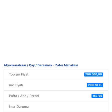
Afyonkarahisar / Çay / Deresinek - Zafer Mahallesi
Toplam Fiyat
206.500,00
m2 Fiyatı
200.78 TL
Pafta / Ada / Parsel
157/65
İmar Durumu