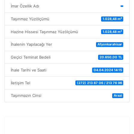
İmar Özellik Adı
2
Taşınmaz Yüzölçümü
1.028,48 m
2
Hazine Hissesi Taşınmaz Yüzölçümü
1.028,48 m
İhalenin Yapılacağı Yer
Afyonkarahisar
Geçici Teminat Bedeli
20.650,00 TL
İhale Tarihi ve Saati
04.04.2024 14:15
İletişim Tel
(272) 213 87 06 / 213 76 96
Taşınmazın Cinsi
Arazi