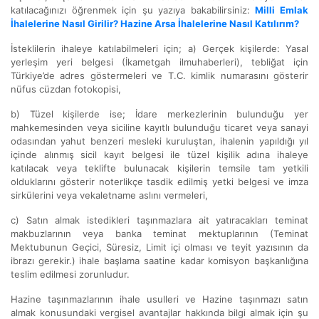
katılacağınızı öğrenmek için şu yazıya bakabilirsiniz:
Milli Emlak
İhalelerine Nasıl Girilir? Hazine Arsa İhalelerine Nasıl Katılırım?
İsteklilerin ihaleye katılabilmeleri için; a) Gerçek kişilerde: Yasal
yerleşim yeri belgesi (İkametgah ilmuhaberleri), tebliğat için
Türkiye’de adres göstermeleri ve T.C. kimlik numarasını gösterir
nüfus cüzdan fotokopisi,
b) Tüzel kişilerde ise; İdare merkezlerinin bulunduğu yer
mahkemesinden veya siciline kayıtlı bulunduğu ticaret veya sanayi
odasından yahut benzeri mesleki kuruluştan, ihalenin yapıldığı yıl
içinde alınmış sicil kayıt belgesi ile tüzel kişilik adına ihaleye
katılacak veya teklifte bulunacak kişilerin temsile tam yetkili
olduklarını gösterir noterlikçe tasdik edilmiş yetki belgesi ve imza
sirkülerini veya vekaletname aslını vermeleri,
c) Satın almak istedikleri taşınmazlara ait yatıracakları teminat
makbuzlarının veya banka teminat mektuplarının (Teminat
Mektubunun Geçici, Süresiz, Limit içi olması ve teyit yazısının da
ibrazı gerekir.) ihale başlama saatine kadar komisyon başkanlığına
teslim edilmesi zorunludur.
Hazine taşınmazlarının ihale usulleri ve Hazine taşınmazı satın
almak konusundaki vergisel avantajlar hakkında bilgi almak için şu