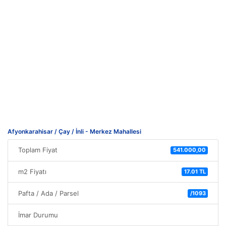
Afyonkarahisar / Çay / İnli - Merkez Mahallesi
Toplam Fiyat
541.000,00
m2 Fiyatı
17.01 TL
Pafta / Ada / Parsel
/1093
İmar Durumu