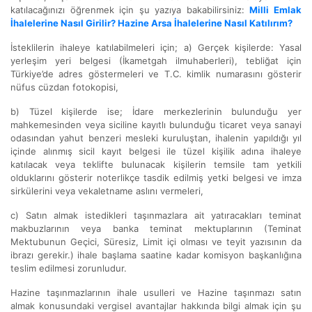
katılacağınızı öğrenmek için şu yazıya bakabilirsiniz:
Milli Emlak
İhalelerine Nasıl Girilir? Hazine Arsa İhalelerine Nasıl Katılırım?
İsteklilerin ihaleye katılabilmeleri için; a) Gerçek kişilerde: Yasal
yerleşim yeri belgesi (İkametgah ilmuhaberleri), tebliğat için
Türkiye’de adres göstermeleri ve T.C. kimlik numarasını gösterir
nüfus cüzdan fotokopisi,
b) Tüzel kişilerde ise; İdare merkezlerinin bulunduğu yer
mahkemesinden veya siciline kayıtlı bulunduğu ticaret veya sanayi
odasından yahut benzeri mesleki kuruluştan, ihalenin yapıldığı yıl
içinde alınmış sicil kayıt belgesi ile tüzel kişilik adına ihaleye
katılacak veya teklifte bulunacak kişilerin temsile tam yetkili
olduklarını gösterir noterlikçe tasdik edilmiş yetki belgesi ve imza
sirkülerini veya vekaletname aslını vermeleri,
c) Satın almak istedikleri taşınmazlara ait yatıracakları teminat
makbuzlarının veya banka teminat mektuplarının (Teminat
Mektubunun Geçici, Süresiz, Limit içi olması ve teyit yazısının da
ibrazı gerekir.) ihale başlama saatine kadar komisyon başkanlığına
teslim edilmesi zorunludur.
Hazine taşınmazlarının ihale usulleri ve Hazine taşınmazı satın
almak konusundaki vergisel avantajlar hakkında bilgi almak için şu