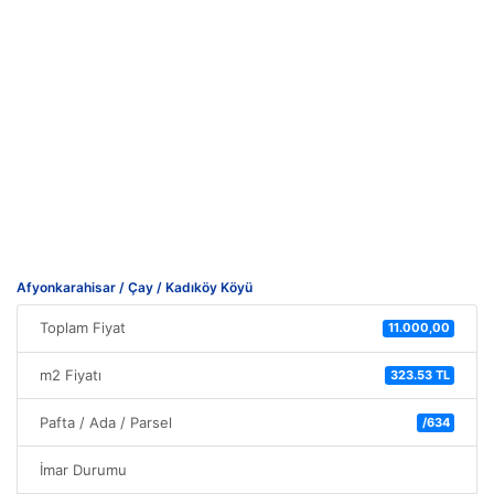
Afyonkarahisar / Çay / Kadıköy Köyü
Toplam Fiyat
11.000,00
m2 Fiyatı
323.53 TL
Pafta / Ada / Parsel
/634
İmar Durumu