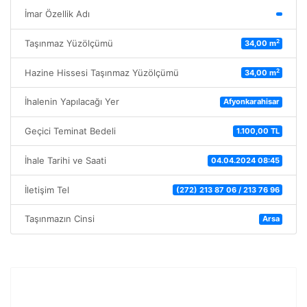
İmar Özellik Adı
2
Taşınmaz Yüzölçümü
34,00 m
2
Hazine Hissesi Taşınmaz Yüzölçümü
34,00 m
İhalenin Yapılacağı Yer
Afyonkarahisar
Geçici Teminat Bedeli
1.100,00 TL
İhale Tarihi ve Saati
04.04.2024 08:45
İletişim Tel
(272) 213 87 06 / 213 76 96
Taşınmazın Cinsi
Arsa