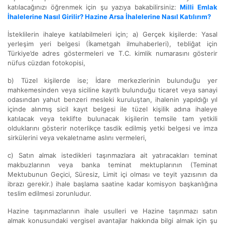
katılacağınızı öğrenmek için şu yazıya bakabilirsiniz:
Milli Emlak
İhalelerine Nasıl Girilir? Hazine Arsa İhalelerine Nasıl Katılırım?
İsteklilerin ihaleye katılabilmeleri için; a) Gerçek kişilerde: Yasal
yerleşim yeri belgesi (İkametgah ilmuhaberleri), tebliğat için
Türkiye’de adres göstermeleri ve T.C. kimlik numarasını gösterir
nüfus cüzdan fotokopisi,
b) Tüzel kişilerde ise; İdare merkezlerinin bulunduğu yer
mahkemesinden veya siciline kayıtlı bulunduğu ticaret veya sanayi
odasından yahut benzeri mesleki kuruluştan, ihalenin yapıldığı yıl
içinde alınmış sicil kayıt belgesi ile tüzel kişilik adına ihaleye
katılacak veya teklifte bulunacak kişilerin temsile tam yetkili
olduklarını gösterir noterlikçe tasdik edilmiş yetki belgesi ve imza
sirkülerini veya vekaletname aslını vermeleri,
c) Satın almak istedikleri taşınmazlara ait yatıracakları teminat
makbuzlarının veya banka teminat mektuplarının (Teminat
Mektubunun Geçici, Süresiz, Limit içi olması ve teyit yazısının da
ibrazı gerekir.) ihale başlama saatine kadar komisyon başkanlığına
teslim edilmesi zorunludur.
Hazine taşınmazlarının ihale usulleri ve Hazine taşınmazı satın
almak konusundaki vergisel avantajlar hakkında bilgi almak için şu