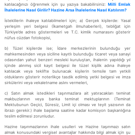
katılacağınızı öğrenmek için şu yazıya bakabilirsiniz:
Milli Emlak
İhalelerine Nasıl Girilir? Hazine Arsa İhalelerine Nasıl Katılırım?
İsteklilerin ihaleye katılabilmeleri için; a) Gerçek kişilerde: Yasal
yerleşim yeri belgesi (İkametgah ilmuhaberleri), tebliğat için
Türkiye’de adres göstermeleri ve T.C. kimlik numarasını gösterir
nüfus cüzdan fotokopisi,
b) Tüzel kişilerde ise; İdare merkezlerinin bulunduğu yer
mahkemesinden veya siciline kayıtlı bulunduğu ticaret veya sanayi
odasından yahut benzeri mesleki kuruluştan, ihalenin yapıldığı yıl
içinde alınmış sicil kayıt belgesi ile tüzel kişilik adına ihaleye
katılacak veya teklifte bulunacak kişilerin temsile tam yetkili
olduklarını gösterir noterlikçe tasdik edilmiş yetki belgesi ve imza
sirkülerini veya vekaletname aslını vermeleri,
c) Satın almak istedikleri taşınmazlara ait yatıracakları teminat
makbuzlarının veya banka teminat mektuplarının (Teminat
Mektubunun Geçici, Süresiz, Limit içi olması ve teyit yazısının da
ibrazı gerekir.) ihale başlama saatine kadar komisyon başkanlığına
teslim edilmesi zorunludur.
Hazine taşınmazlarının ihale usulleri ve Hazine taşınmazı satın
almak konusundaki vergisel avantajlar hakkında bilgi almak için şu