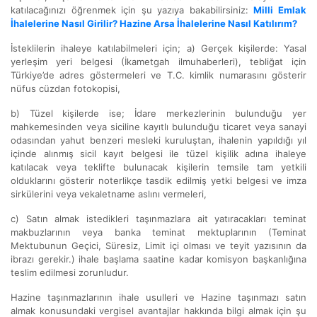
katılacağınızı öğrenmek için şu yazıya bakabilirsiniz:
Milli Emlak
İhalelerine Nasıl Girilir? Hazine Arsa İhalelerine Nasıl Katılırım?
İsteklilerin ihaleye katılabilmeleri için; a) Gerçek kişilerde: Yasal
yerleşim yeri belgesi (İkametgah ilmuhaberleri), tebliğat için
Türkiye’de adres göstermeleri ve T.C. kimlik numarasını gösterir
nüfus cüzdan fotokopisi,
b) Tüzel kişilerde ise; İdare merkezlerinin bulunduğu yer
mahkemesinden veya siciline kayıtlı bulunduğu ticaret veya sanayi
odasından yahut benzeri mesleki kuruluştan, ihalenin yapıldığı yıl
içinde alınmış sicil kayıt belgesi ile tüzel kişilik adına ihaleye
katılacak veya teklifte bulunacak kişilerin temsile tam yetkili
olduklarını gösterir noterlikçe tasdik edilmiş yetki belgesi ve imza
sirkülerini veya vekaletname aslını vermeleri,
c) Satın almak istedikleri taşınmazlara ait yatıracakları teminat
makbuzlarının veya banka teminat mektuplarının (Teminat
Mektubunun Geçici, Süresiz, Limit içi olması ve teyit yazısının da
ibrazı gerekir.) ihale başlama saatine kadar komisyon başkanlığına
teslim edilmesi zorunludur.
Hazine taşınmazlarının ihale usulleri ve Hazine taşınmazı satın
almak konusundaki vergisel avantajlar hakkında bilgi almak için şu