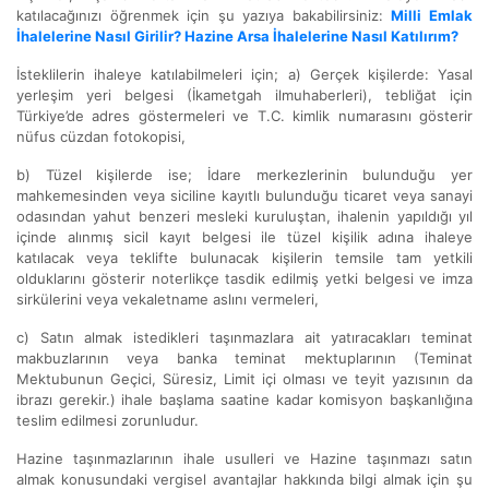
katılacağınızı öğrenmek için şu yazıya bakabilirsiniz:
Milli Emlak
İhalelerine Nasıl Girilir? Hazine Arsa İhalelerine Nasıl Katılırım?
İsteklilerin ihaleye katılabilmeleri için; a) Gerçek kişilerde: Yasal
yerleşim yeri belgesi (İkametgah ilmuhaberleri), tebliğat için
Türkiye’de adres göstermeleri ve T.C. kimlik numarasını gösterir
nüfus cüzdan fotokopisi,
b) Tüzel kişilerde ise; İdare merkezlerinin bulunduğu yer
mahkemesinden veya siciline kayıtlı bulunduğu ticaret veya sanayi
odasından yahut benzeri mesleki kuruluştan, ihalenin yapıldığı yıl
içinde alınmış sicil kayıt belgesi ile tüzel kişilik adına ihaleye
katılacak veya teklifte bulunacak kişilerin temsile tam yetkili
olduklarını gösterir noterlikçe tasdik edilmiş yetki belgesi ve imza
sirkülerini veya vekaletname aslını vermeleri,
c) Satın almak istedikleri taşınmazlara ait yatıracakları teminat
makbuzlarının veya banka teminat mektuplarının (Teminat
Mektubunun Geçici, Süresiz, Limit içi olması ve teyit yazısının da
ibrazı gerekir.) ihale başlama saatine kadar komisyon başkanlığına
teslim edilmesi zorunludur.
Hazine taşınmazlarının ihale usulleri ve Hazine taşınmazı satın
almak konusundaki vergisel avantajlar hakkında bilgi almak için şu