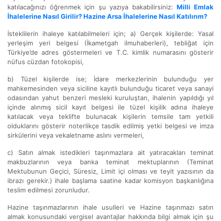
katılacağınızı öğrenmek için şu yazıya bakabilirsiniz:
Milli Emlak
İhalelerine Nasıl Girilir? Hazine Arsa İhalelerine Nasıl Katılırım?
İsteklilerin ihaleye katılabilmeleri için; a) Gerçek kişilerde: Yasal
yerleşim yeri belgesi (İkametgah ilmuhaberleri), tebliğat için
Türkiye’de adres göstermeleri ve T.C. kimlik numarasını gösterir
nüfus cüzdan fotokopisi,
b) Tüzel kişilerde ise; İdare merkezlerinin bulunduğu yer
mahkemesinden veya siciline kayıtlı bulunduğu ticaret veya sanayi
odasından yahut benzeri mesleki kuruluştan, ihalenin yapıldığı yıl
içinde alınmış sicil kayıt belgesi ile tüzel kişilik adına ihaleye
katılacak veya teklifte bulunacak kişilerin temsile tam yetkili
olduklarını gösterir noterlikçe tasdik edilmiş yetki belgesi ve imza
sirkülerini veya vekaletname aslını vermeleri,
c) Satın almak istedikleri taşınmazlara ait yatıracakları teminat
makbuzlarının veya banka teminat mektuplarının (Teminat
Mektubunun Geçici, Süresiz, Limit içi olması ve teyit yazısının da
ibrazı gerekir.) ihale başlama saatine kadar komisyon başkanlığına
teslim edilmesi zorunludur.
Hazine taşınmazlarının ihale usulleri ve Hazine taşınmazı satın
almak konusundaki vergisel avantajlar hakkında bilgi almak için şu