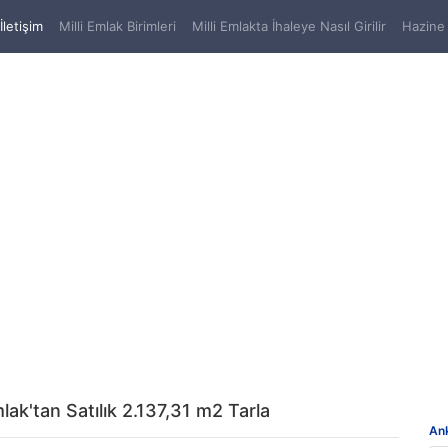
(current)
İletişim
Milli Emlak Birimleri
Milli Emlakta İhaleye Nasıl Girilir
Hazine 
ak'tan Satılık 2.137,31 m2 Tarla
Ank