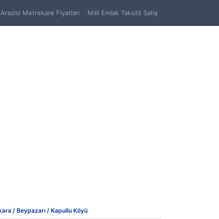
Arazisi Metrekare Fiyatları
Milli Emlak Taksitli Satış
ara / Beypazarı / Kapullu Köyü