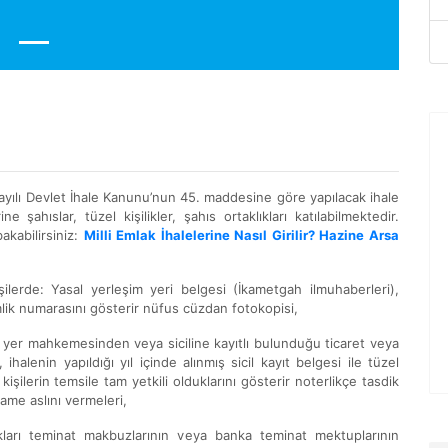
 sayılı Devlet İhale Kanunu’nun 45. maddesine göre yapılacak ihale
ne şahıslar, tüzel kişilikler, şahıs ortaklıkları katılabilmektedir.
akabilirsiniz:
Milli Emlak İhalelerine Nasıl Girilir? Hazine Arsa
kişilerde: Yasal yerleşim yeri belgesi (İkametgah ilmuhaberleri),
mlik numarasını gösterir nüfus cüzdan fotokopisi,
u yer mahkemesinden veya siciline kayıtlı bulunduğu ticaret veya
alenin yapıldığı yıl içinde alınmış sicil kayıt belgesi ile tüzel
kişilerin temsile tam yetkili olduklarını gösterir noterlikçe tasdik
name aslını vermeleri,
cakları teminat makbuzlarının veya banka teminat mektuplarının