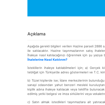
Açıklama
Aşağıda gerekli bilgileri verilen Hazine parseli 2886
ile satılacaktır. Hazine taşınmazlarının satış ihaleleri
İhaleye nasıl katılacağınızı öğrenmek için şu yazıya b
İhalelerine Nasıl Katılırım?
İsteklilerin ihaleye katılabilmeleri için; a) Gerçek 
tebliğat için Türkiye’de adres göstermeleri ve T.C. ki
b) Tüzel kişilerde ise; İdare merkezlerinin bulunduğ
sanayi odasından yahut benzeri mesleki kuruluştan, ih
kişilik adına ihaleye katılacak veya teklifte bulunacak 
edilmiş yetki belgesi ve imza sirkülerini veya vekalet
c) Satın almak istedikleri taşınmazlara ait yatıra