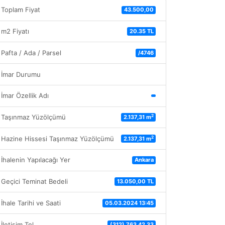
Toplam Fiyat
43.500,00
m2 Fiyatı
20.35 TL
Pafta / Ada / Parsel
/4746
İmar Durumu
İmar Özellik Adı
2
Taşınmaz Yüzölçümü
2.137,31 m
2
Hazine Hissesi Taşınmaz Yüzölçümü
2.137,31 m
İhalenin Yapılacağı Yer
Ankara
Geçici Teminat Bedeli
13.050,00 TL
İhale Tarihi ve Saati
05.03.2024 13:45
İletişim Tel
(312) 763 42 33