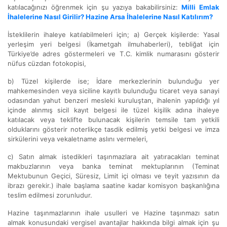
katılacağınızı öğrenmek için şu yazıya bakabilirsiniz:
Milli Emlak
İhalelerine Nasıl Girilir? Hazine Arsa İhalelerine Nasıl Katılırım?
İsteklilerin ihaleye katılabilmeleri için; a) Gerçek kişilerde: Yasal
yerleşim yeri belgesi (İkametgah ilmuhaberleri), tebliğat için
Türkiye’de adres göstermeleri ve T.C. kimlik numarasını gösterir
nüfus cüzdan fotokopisi,
b) Tüzel kişilerde ise; İdare merkezlerinin bulunduğu yer
mahkemesinden veya siciline kayıtlı bulunduğu ticaret veya sanayi
odasından yahut benzeri mesleki kuruluştan, ihalenin yapıldığı yıl
içinde alınmış sicil kayıt belgesi ile tüzel kişilik adına ihaleye
katılacak veya teklifte bulunacak kişilerin temsile tam yetkili
olduklarını gösterir noterlikçe tasdik edilmiş yetki belgesi ve imza
sirkülerini veya vekaletname aslını vermeleri,
c) Satın almak istedikleri taşınmazlara ait yatıracakları teminat
makbuzlarının veya banka teminat mektuplarının (Teminat
Mektubunun Geçici, Süresiz, Limit içi olması ve teyit yazısının da
ibrazı gerekir.) ihale başlama saatine kadar komisyon başkanlığına
teslim edilmesi zorunludur.
Hazine taşınmazlarının ihale usulleri ve Hazine taşınmazı satın
almak konusundaki vergisel avantajlar hakkında bilgi almak için şu