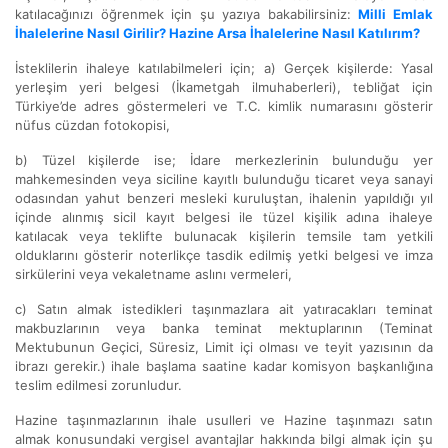
katılacağınızı öğrenmek için şu yazıya bakabilirsiniz:
Milli Emlak
İhalelerine Nasıl Girilir? Hazine Arsa İhalelerine Nasıl Katılırım?
İsteklilerin ihaleye katılabilmeleri için; a) Gerçek kişilerde: Yasal
yerleşim yeri belgesi (İkametgah ilmuhaberleri), tebliğat için
Türkiye’de adres göstermeleri ve T.C. kimlik numarasını gösterir
nüfus cüzdan fotokopisi,
b) Tüzel kişilerde ise; İdare merkezlerinin bulunduğu yer
mahkemesinden veya siciline kayıtlı bulunduğu ticaret veya sanayi
odasından yahut benzeri mesleki kuruluştan, ihalenin yapıldığı yıl
içinde alınmış sicil kayıt belgesi ile tüzel kişilik adına ihaleye
katılacak veya teklifte bulunacak kişilerin temsile tam yetkili
olduklarını gösterir noterlikçe tasdik edilmiş yetki belgesi ve imza
sirkülerini veya vekaletname aslını vermeleri,
c) Satın almak istedikleri taşınmazlara ait yatıracakları teminat
makbuzlarının veya banka teminat mektuplarının (Teminat
Mektubunun Geçici, Süresiz, Limit içi olması ve teyit yazısının da
ibrazı gerekir.) ihale başlama saatine kadar komisyon başkanlığına
teslim edilmesi zorunludur.
Hazine taşınmazlarının ihale usulleri ve Hazine taşınmazı satın
almak konusundaki vergisel avantajlar hakkında bilgi almak için şu