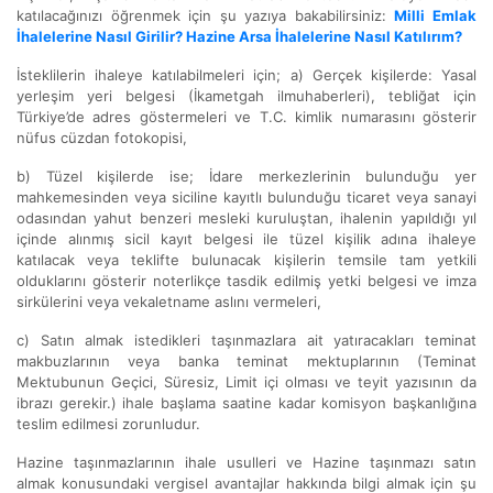
katılacağınızı öğrenmek için şu yazıya bakabilirsiniz:
Milli Emlak
İhalelerine Nasıl Girilir? Hazine Arsa İhalelerine Nasıl Katılırım?
İsteklilerin ihaleye katılabilmeleri için; a) Gerçek kişilerde: Yasal
yerleşim yeri belgesi (İkametgah ilmuhaberleri), tebliğat için
Türkiye’de adres göstermeleri ve T.C. kimlik numarasını gösterir
nüfus cüzdan fotokopisi,
b) Tüzel kişilerde ise; İdare merkezlerinin bulunduğu yer
mahkemesinden veya siciline kayıtlı bulunduğu ticaret veya sanayi
odasından yahut benzeri mesleki kuruluştan, ihalenin yapıldığı yıl
içinde alınmış sicil kayıt belgesi ile tüzel kişilik adına ihaleye
katılacak veya teklifte bulunacak kişilerin temsile tam yetkili
olduklarını gösterir noterlikçe tasdik edilmiş yetki belgesi ve imza
sirkülerini veya vekaletname aslını vermeleri,
c) Satın almak istedikleri taşınmazlara ait yatıracakları teminat
makbuzlarının veya banka teminat mektuplarının (Teminat
Mektubunun Geçici, Süresiz, Limit içi olması ve teyit yazısının da
ibrazı gerekir.) ihale başlama saatine kadar komisyon başkanlığına
teslim edilmesi zorunludur.
Hazine taşınmazlarının ihale usulleri ve Hazine taşınmazı satın
almak konusundaki vergisel avantajlar hakkında bilgi almak için şu