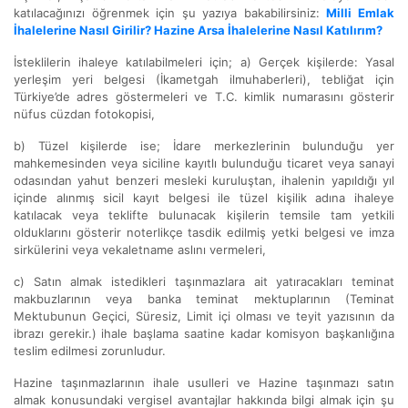
katılacağınızı öğrenmek için şu yazıya bakabilirsiniz:
Milli Emlak
İhalelerine Nasıl Girilir? Hazine Arsa İhalelerine Nasıl Katılırım?
İsteklilerin ihaleye katılabilmeleri için; a) Gerçek kişilerde: Yasal
yerleşim yeri belgesi (İkametgah ilmuhaberleri), tebliğat için
Türkiye’de adres göstermeleri ve T.C. kimlik numarasını gösterir
nüfus cüzdan fotokopisi,
b) Tüzel kişilerde ise; İdare merkezlerinin bulunduğu yer
mahkemesinden veya siciline kayıtlı bulunduğu ticaret veya sanayi
odasından yahut benzeri mesleki kuruluştan, ihalenin yapıldığı yıl
içinde alınmış sicil kayıt belgesi ile tüzel kişilik adına ihaleye
katılacak veya teklifte bulunacak kişilerin temsile tam yetkili
olduklarını gösterir noterlikçe tasdik edilmiş yetki belgesi ve imza
sirkülerini veya vekaletname aslını vermeleri,
c) Satın almak istedikleri taşınmazlara ait yatıracakları teminat
makbuzlarının veya banka teminat mektuplarının (Teminat
Mektubunun Geçici, Süresiz, Limit içi olması ve teyit yazısının da
ibrazı gerekir.) ihale başlama saatine kadar komisyon başkanlığına
teslim edilmesi zorunludur.
Hazine taşınmazlarının ihale usulleri ve Hazine taşınmazı satın
almak konusundaki vergisel avantajlar hakkında bilgi almak için şu