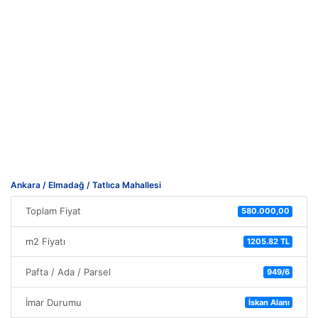
Ankara / Elmadağ / Tatlıca Mahallesi
Toplam Fiyat
580.000,00
m2 Fiyatı
1205.82 TL
Pafta / Ada / Parsel
949/6
İmar Durumu
İskan Alanı