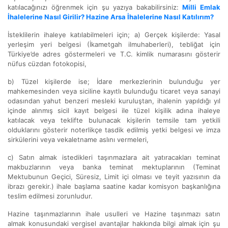
katılacağınızı öğrenmek için şu yazıya bakabilirsiniz:
Milli Emlak
İhalelerine Nasıl Girilir? Hazine Arsa İhalelerine Nasıl Katılırım?
İsteklilerin ihaleye katılabilmeleri için; a) Gerçek kişilerde: Yasal
yerleşim yeri belgesi (İkametgah ilmuhaberleri), tebliğat için
Türkiye’de adres göstermeleri ve T.C. kimlik numarasını gösterir
nüfus cüzdan fotokopisi,
b) Tüzel kişilerde ise; İdare merkezlerinin bulunduğu yer
mahkemesinden veya siciline kayıtlı bulunduğu ticaret veya sanayi
odasından yahut benzeri mesleki kuruluştan, ihalenin yapıldığı yıl
içinde alınmış sicil kayıt belgesi ile tüzel kişilik adına ihaleye
katılacak veya teklifte bulunacak kişilerin temsile tam yetkili
olduklarını gösterir noterlikçe tasdik edilmiş yetki belgesi ve imza
sirkülerini veya vekaletname aslını vermeleri,
c) Satın almak istedikleri taşınmazlara ait yatıracakları teminat
makbuzlarının veya banka teminat mektuplarının (Teminat
Mektubunun Geçici, Süresiz, Limit içi olması ve teyit yazısının da
ibrazı gerekir.) ihale başlama saatine kadar komisyon başkanlığına
teslim edilmesi zorunludur.
Hazine taşınmazlarının ihale usulleri ve Hazine taşınmazı satın
almak konusundaki vergisel avantajlar hakkında bilgi almak için şu