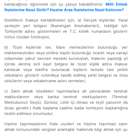
katılacağınızı öğrenmek için şu yazıya bakabilirsiniz:
Milli Emlak
İhalelerine Nasıl Girilir? Hazine Arsa İhalelerine Nasıl Katılırım?
İsteklilerin ihaleye katılabilmeleri için; a) Gerçek kişilerde: Yasal
yerleşim yeri belgesi (İkametgah ilmuhaberleri), tebliğat için
Türkiye’de adres göstermeleri ve T.C. kimlik numarasını gösterir
nüfus cüzdan fotokopisi,
b) Tüzel kişilerde ise; İdare merkezlerinin bulunduğu yer
mahkemesinden veya siciline kayıtlı bulunduğu ticaret veya sanayi
odasından yahut benzeri mesleki kuruluştan, ihalenin yapıldığı yıl
içinde alınmış sicil kayıt belgesi ile tüzel kişilik adına ihaleye
katılacak veya teklifte bulunacak kişilerin temsile tam yetkili
olduklarını gösterir noterlikçe tasdik edilmiş yetki belgesi ve imza
sirkülerini veya vekaletname aslını vermeleri,
c) Satın almak istedikleri taşınmazlara ait yatıracakları teminat
makbuzlarının veya banka teminat mektuplarının (Teminat
Mektubunun Geçici, Süresiz, Limit içi olması ve teyit yazısının da
ibrazı gerekir.) ihale başlama saatine kadar komisyon başkanlığına
teslim edilmesi zorunludur.
Hazine taşınmazlarının ihale usulleri ve Hazine taşınmazı satın
almak konusundaki vergisel avantajlar hakkında bilgi almak için şu