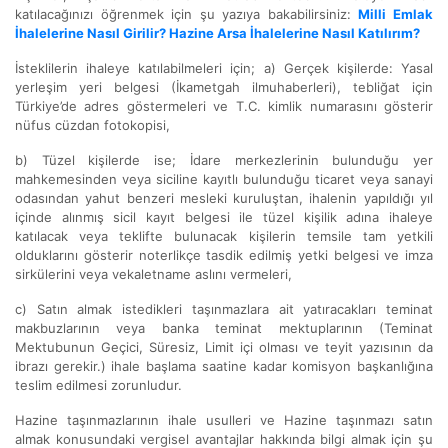
katılacağınızı öğrenmek için şu yazıya bakabilirsiniz:
Milli Emlak
İhalelerine Nasıl Girilir? Hazine Arsa İhalelerine Nasıl Katılırım?
İsteklilerin ihaleye katılabilmeleri için; a) Gerçek kişilerde: Yasal
yerleşim yeri belgesi (İkametgah ilmuhaberleri), tebliğat için
Türkiye’de adres göstermeleri ve T.C. kimlik numarasını gösterir
nüfus cüzdan fotokopisi,
b) Tüzel kişilerde ise; İdare merkezlerinin bulunduğu yer
mahkemesinden veya siciline kayıtlı bulunduğu ticaret veya sanayi
odasından yahut benzeri mesleki kuruluştan, ihalenin yapıldığı yıl
içinde alınmış sicil kayıt belgesi ile tüzel kişilik adına ihaleye
katılacak veya teklifte bulunacak kişilerin temsile tam yetkili
olduklarını gösterir noterlikçe tasdik edilmiş yetki belgesi ve imza
sirkülerini veya vekaletname aslını vermeleri,
c) Satın almak istedikleri taşınmazlara ait yatıracakları teminat
makbuzlarının veya banka teminat mektuplarının (Teminat
Mektubunun Geçici, Süresiz, Limit içi olması ve teyit yazısının da
ibrazı gerekir.) ihale başlama saatine kadar komisyon başkanlığına
teslim edilmesi zorunludur.
Hazine taşınmazlarının ihale usulleri ve Hazine taşınmazı satın
almak konusundaki vergisel avantajlar hakkında bilgi almak için şu