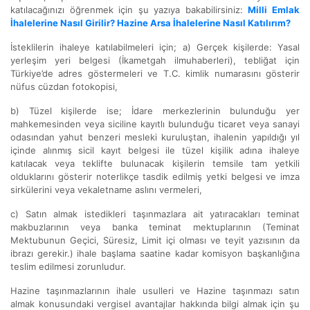
katılacağınızı öğrenmek için şu yazıya bakabilirsiniz:
Milli Emlak
İhalelerine Nasıl Girilir? Hazine Arsa İhalelerine Nasıl Katılırım?
İsteklilerin ihaleye katılabilmeleri için; a) Gerçek kişilerde: Yasal
yerleşim yeri belgesi (İkametgah ilmuhaberleri), tebliğat için
Türkiye’de adres göstermeleri ve T.C. kimlik numarasını gösterir
nüfus cüzdan fotokopisi,
b) Tüzel kişilerde ise; İdare merkezlerinin bulunduğu yer
mahkemesinden veya siciline kayıtlı bulunduğu ticaret veya sanayi
odasından yahut benzeri mesleki kuruluştan, ihalenin yapıldığı yıl
içinde alınmış sicil kayıt belgesi ile tüzel kişilik adına ihaleye
katılacak veya teklifte bulunacak kişilerin temsile tam yetkili
olduklarını gösterir noterlikçe tasdik edilmiş yetki belgesi ve imza
sirkülerini veya vekaletname aslını vermeleri,
c) Satın almak istedikleri taşınmazlara ait yatıracakları teminat
makbuzlarının veya banka teminat mektuplarının (Teminat
Mektubunun Geçici, Süresiz, Limit içi olması ve teyit yazısının da
ibrazı gerekir.) ihale başlama saatine kadar komisyon başkanlığına
teslim edilmesi zorunludur.
Hazine taşınmazlarının ihale usulleri ve Hazine taşınmazı satın
almak konusundaki vergisel avantajlar hakkında bilgi almak için şu