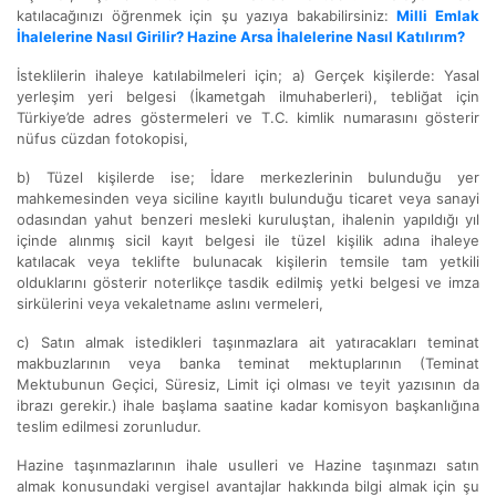
katılacağınızı öğrenmek için şu yazıya bakabilirsiniz:
Milli Emlak
İhalelerine Nasıl Girilir? Hazine Arsa İhalelerine Nasıl Katılırım?
İsteklilerin ihaleye katılabilmeleri için; a) Gerçek kişilerde: Yasal
yerleşim yeri belgesi (İkametgah ilmuhaberleri), tebliğat için
Türkiye’de adres göstermeleri ve T.C. kimlik numarasını gösterir
nüfus cüzdan fotokopisi,
b) Tüzel kişilerde ise; İdare merkezlerinin bulunduğu yer
mahkemesinden veya siciline kayıtlı bulunduğu ticaret veya sanayi
odasından yahut benzeri mesleki kuruluştan, ihalenin yapıldığı yıl
içinde alınmış sicil kayıt belgesi ile tüzel kişilik adına ihaleye
katılacak veya teklifte bulunacak kişilerin temsile tam yetkili
olduklarını gösterir noterlikçe tasdik edilmiş yetki belgesi ve imza
sirkülerini veya vekaletname aslını vermeleri,
c) Satın almak istedikleri taşınmazlara ait yatıracakları teminat
makbuzlarının veya banka teminat mektuplarının (Teminat
Mektubunun Geçici, Süresiz, Limit içi olması ve teyit yazısının da
ibrazı gerekir.) ihale başlama saatine kadar komisyon başkanlığına
teslim edilmesi zorunludur.
Hazine taşınmazlarının ihale usulleri ve Hazine taşınmazı satın
almak konusundaki vergisel avantajlar hakkında bilgi almak için şu