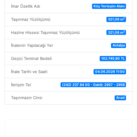
İmar Özellik Adı
Köy Yerleşim Alanı
2
Taşınmaz Yüzölçümü
321,08 m
2
Hazine Hissesi Taşınmaz Yüzölçümü
321,08 m
İhalenin Yapılacağı Yer
Antalya
Geçici Teminat Bedeli
102.745,60 TL
İhale Tarihi ve Saati
04.06.2026 11:00
İletişim Tel
(242) 237 84 00 - Dahili: 2957 - 2958
Taşınmazın Cinsi
Arazi