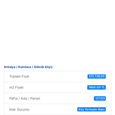
Antalya / Kumluca / Gölcük Köyü
Toplam Fiyat
513.728,00
m2 Fiyatı
1600.00 TL
Pafta / Ada / Parsel
127/23
İmar Durumu
Köy Yerleşim Alanı