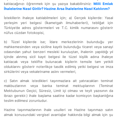
katılacağınızı öğrenmek için şu yazıya bakabilirsiniz:
Milli Emlak
İhalelerine Nasıl Girilir? Hazine Arsa İhalelerine Nasıl Katılırım?
İsteklilerin ihaleye katılabilmeleri için; a) Gerçek kişilerde: Yasal
yerleşim yeri belgesi (İkametgah ilmuhaberleri), tebliğat için
Türkiye’de adres göstermeleri ve T.C. kimlik numarasını gösterir
nüfus cüzdan fotokopisi,
b) Tüzel kişilerde ise; İdare merkezlerinin bulunduğu yer
mahkemesinden veya siciline kayıtlı bulunduğu ticaret veya sanayi
odasından yahut benzeri mesleki kuruluştan, ihalenin yapıldığı yıl
içinde alınmış sicil kayıt belgesi ile tüzel kişilik adına ihaleye
katılacak veya teklifte bulunacak kişilerin temsile tam yetkili
olduklarını gösterir noterlikçe tasdik edilmiş yetki belgesi ve imza
sirkülerini veya vekaletname aslını vermeleri,
c) Satın almak istedikleri taşınmazlara ait yatıracakları teminat
makbuzlarının veya banka teminat mektuplarının (Teminat
Mektubunun Geçici, Süresiz, Limit içi olması ve teyit yazısının da
ibrazı gerekir.) ihale başlama saatine kadar komisyon başkanlığına
teslim edilmesi zorunludur.
Hazine taşınmazlarının ihale usulleri ve Hazine taşınmazı satın
almak konusundaki vergisel avantajlar hakkında bilgi almak için şu