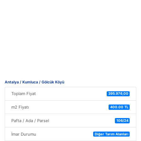
Antalya / Kumluca / Gölcük Köyü
Toplam Fiyat
395.976,00
m2 Fiyatı
400.00 TL
Pafta / Ada / Parsel
106/24
İmar Durumu
Diğer Tarım Alanları