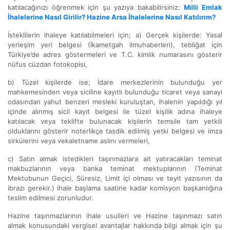
katılacağınızı öğrenmek için şu yazıya bakabilirsiniz:
Milli Emlak
İhalelerine Nasıl Girilir? Hazine Arsa İhalelerine Nasıl Katılırım?
İsteklilerin ihaleye katılabilmeleri için; a) Gerçek kişilerde: Yasal
yerleşim yeri belgesi (İkametgah ilmuhaberleri), tebliğat için
Türkiye’de adres göstermeleri ve T.C. kimlik numarasını gösterir
nüfus cüzdan fotokopisi,
b) Tüzel kişilerde ise; İdare merkezlerinin bulunduğu yer
mahkemesinden veya siciline kayıtlı bulunduğu ticaret veya sanayi
odasından yahut benzeri mesleki kuruluştan, ihalenin yapıldığı yıl
içinde alınmış sicil kayıt belgesi ile tüzel kişilik adına ihaleye
katılacak veya teklifte bulunacak kişilerin temsile tam yetkili
olduklarını gösterir noterlikçe tasdik edilmiş yetki belgesi ve imza
sirkülerini veya vekaletname aslını vermeleri,
c) Satın almak istedikleri taşınmazlara ait yatıracakları teminat
makbuzlarının veya banka teminat mektuplarının (Teminat
Mektubunun Geçici, Süresiz, Limit içi olması ve teyit yazısının da
ibrazı gerekir.) ihale başlama saatine kadar komisyon başkanlığına
teslim edilmesi zorunludur.
Hazine taşınmazlarının ihale usulleri ve Hazine taşınmazı satın
almak konusundaki vergisel avantajlar hakkında bilgi almak için şu