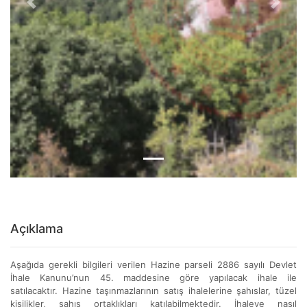
Previous
Next
Açıklama
Aşağıda gerekli bilgileri verilen Hazine parseli 2886 sayılı Devlet
İhale Kanunu’nun 45. maddesine göre yapılacak ihale ile
satılacaktır. Hazine taşınmazlarının satış ihalelerine şahıslar, tüzel
kişilikler, şahıs ortaklıkları katılabilmektedir. İhaleye nasıl