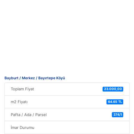
Bayburt / Merkez / Bayırtepe Köyü
Toplam Fiyat
23.000,00
m2 Fiyatı
64.65 TL
Pafta / Ada / Parsel
374/1
İmar Durumu