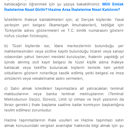
katılacağınızı öğrenmek için şu yazıya bakabilirsiniz:
Milli Emlak
İhalelerine Nasıl Girilir? Hazine Arsa İhalelerine Nasıl Katılırım?
İsteklilerin ihaleye katılabilmeleri için; a) Gerçek kişilerde: Yasal
yerleşim yeri belgesi (İkametgah ilmuhaberleri), tebliğat için
Türkiye’de adres göstermeleri ve T.C. kimlik numarasını gösterir
nüfus cüzdan fotokopisi,
b) Tüzel kişilerde ise; İdare merkezlerinin bulunduğu yer
mahkemesinden veya siciline kayıtlı bulunduğu ticaret veya sanayi
odasından yahut benzeri mesleki kuruluştan, ihalenin yapıldığı yıl
içinde alınmış sicil kayıt belgesi ile tüzel kişilik adına ihaleye
katılacak veya teklifte bulunacak kişilerin temsile tam yetkili
olduklarını gösterir noterlikçe tasdik edilmiş yetki belgesi ve imza
sirkülerini veya vekaletname aslını vermeleri,
c) Satın almak istedikleri taşınmazlara ait yatıracakları teminat
makbuzlarının veya banka teminat mektuplarının (Teminat
Mektubunun Geçici, Süresiz, Limit içi olması ve teyit yazısının da
ibrazı gerekir.) ihale başlama saatine kadar komisyon başkanlığına
teslim edilmesi zorunludur.
Hazine taşınmazlarının ihale usulleri ve Hazine taşınmazı satın
almak konusundaki vergisel avantajlar hakkında bilgi almak için şu