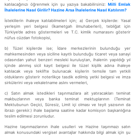
katılacağınızı öğrenmek için şu yazıya bakabilirsiniz:
Milli Emlak
İhalelerine Nasıl Girilir? Hazine Arsa İhalelerine Nasıl Katılırım?
İsteklilerin ihaleye katılabilmeleri için; a) Gerçek kişilerde: Yasal
yerleşim yeri belgesi (İkametgah ilmuhaberleri), tebliğat için
Türkiye’de adres göstermeleri ve T.C. kimlik numarasını gösterir
nüfus cüzdan fotokopisi,
b) Tüzel kişilerde ise; İdare merkezlerinin bulunduğu yer
mahkemesinden veya siciline kayıtlı bulunduğu ticaret veya sanayi
odasından yahut benzeri mesleki kuruluştan, ihalenin yapıldığı yıl
içinde alınmış sicil kayıt belgesi ile tüzel kişilik adına ihaleye
katılacak veya teklifte bulunacak kişilerin temsile tam yetkili
olduklarını gösterir noterlikçe tasdik edilmiş yetki belgesi ve imza
sirkülerini veya vekaletname aslını vermeleri,
c) Satın almak istedikleri taşınmazlara ait yatıracakları teminat
makbuzlarının veya banka teminat mektuplarının (Teminat
Mektubunun Geçici, Süresiz, Limit içi olması ve teyit yazısının da
ibrazı gerekir.) ihale başlama saatine kadar komisyon başkanlığına
teslim edilmesi zorunludur.
Hazine taşınmazlarının ihale usulleri ve Hazine taşınmazı satın
almak konusundaki vergisel avantajlar hakkında bilgi almak için şu