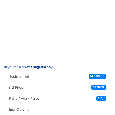
Bayburt / Merkez / Dağtarla Köyü
Toplam Fiyat
14.000,00
m2 Fiyatı
66.56 TL
Pafta / Ada / Parsel
316/1
İmar Durumu