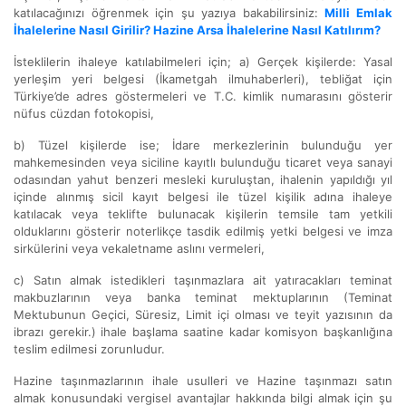
katılacağınızı öğrenmek için şu yazıya bakabilirsiniz:
Milli Emlak
İhalelerine Nasıl Girilir? Hazine Arsa İhalelerine Nasıl Katılırım?
İsteklilerin ihaleye katılabilmeleri için; a) Gerçek kişilerde: Yasal
yerleşim yeri belgesi (İkametgah ilmuhaberleri), tebliğat için
Türkiye’de adres göstermeleri ve T.C. kimlik numarasını gösterir
nüfus cüzdan fotokopisi,
b) Tüzel kişilerde ise; İdare merkezlerinin bulunduğu yer
mahkemesinden veya siciline kayıtlı bulunduğu ticaret veya sanayi
odasından yahut benzeri mesleki kuruluştan, ihalenin yapıldığı yıl
içinde alınmış sicil kayıt belgesi ile tüzel kişilik adına ihaleye
katılacak veya teklifte bulunacak kişilerin temsile tam yetkili
olduklarını gösterir noterlikçe tasdik edilmiş yetki belgesi ve imza
sirkülerini veya vekaletname aslını vermeleri,
c) Satın almak istedikleri taşınmazlara ait yatıracakları teminat
makbuzlarının veya banka teminat mektuplarının (Teminat
Mektubunun Geçici, Süresiz, Limit içi olması ve teyit yazısının da
ibrazı gerekir.) ihale başlama saatine kadar komisyon başkanlığına
teslim edilmesi zorunludur.
Hazine taşınmazlarının ihale usulleri ve Hazine taşınmazı satın
almak konusundaki vergisel avantajlar hakkında bilgi almak için şu