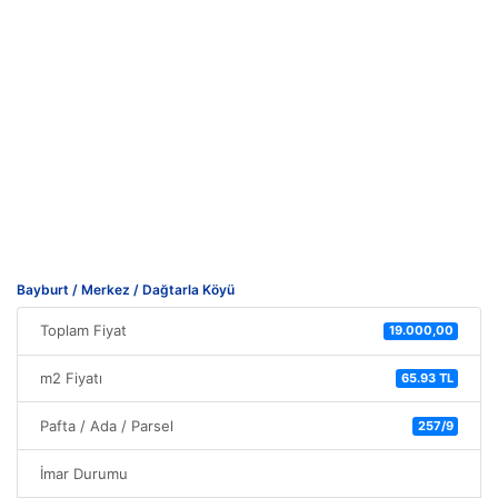
Bayburt / Merkez / Dağtarla Köyü
Toplam Fiyat
19.000,00
m2 Fiyatı
65.93 TL
Pafta / Ada / Parsel
257/9
İmar Durumu