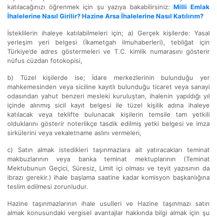
katılacağınızı öğrenmek için şu yazıya bakabilirsiniz:
Milli Emlak
İhalelerine Nasıl Girilir? Hazine Arsa İhalelerine Nasıl Katılırım?
İsteklilerin ihaleye katılabilmeleri için; a) Gerçek kişilerde: Yasal
yerleşim yeri belgesi (İkametgah ilmuhaberleri), tebliğat için
Türkiye’de adres göstermeleri ve T.C. kimlik numarasını gösterir
nüfus cüzdan fotokopisi,
b) Tüzel kişilerde ise; İdare merkezlerinin bulunduğu yer
mahkemesinden veya siciline kayıtlı bulunduğu ticaret veya sanayi
odasından yahut benzeri mesleki kuruluştan, ihalenin yapıldığı yıl
içinde alınmış sicil kayıt belgesi ile tüzel kişilik adına ihaleye
katılacak veya teklifte bulunacak kişilerin temsile tam yetkili
olduklarını gösterir noterlikçe tasdik edilmiş yetki belgesi ve imza
sirkülerini veya vekaletname aslını vermeleri,
c) Satın almak istedikleri taşınmazlara ait yatıracakları teminat
makbuzlarının veya banka teminat mektuplarının (Teminat
Mektubunun Geçici, Süresiz, Limit içi olması ve teyit yazısının da
ibrazı gerekir.) ihale başlama saatine kadar komisyon başkanlığına
teslim edilmesi zorunludur.
Hazine taşınmazlarının ihale usulleri ve Hazine taşınmazı satın
almak konusundaki vergisel avantajlar hakkında bilgi almak için şu