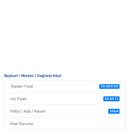
Bayburt / Merkez / Dağtarla Köyü
Toplam Fiyat
20.000,00
m2 Fiyatı
63.44 TL
Pafta / Ada / Parsel
315/4
İmar Durumu