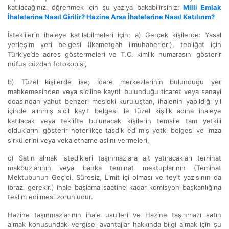
katılacağınızı öğrenmek için şu yazıya bakabilirsiniz:
Milli Emlak
İhalelerine Nasıl Girilir? Hazine Arsa İhalelerine Nasıl Katılırım?
İsteklilerin ihaleye katılabilmeleri için; a) Gerçek kişilerde: Yasal
yerleşim yeri belgesi (İkametgah ilmuhaberleri), tebliğat için
Türkiye’de adres göstermeleri ve T.C. kimlik numarasını gösterir
nüfus cüzdan fotokopisi,
b) Tüzel kişilerde ise; İdare merkezlerinin bulunduğu yer
mahkemesinden veya siciline kayıtlı bulunduğu ticaret veya sanayi
odasından yahut benzeri mesleki kuruluştan, ihalenin yapıldığı yıl
içinde alınmış sicil kayıt belgesi ile tüzel kişilik adına ihaleye
katılacak veya teklifte bulunacak kişilerin temsile tam yetkili
olduklarını gösterir noterlikçe tasdik edilmiş yetki belgesi ve imza
sirkülerini veya vekaletname aslını vermeleri,
c) Satın almak istedikleri taşınmazlara ait yatıracakları teminat
makbuzlarının veya banka teminat mektuplarının (Teminat
Mektubunun Geçici, Süresiz, Limit içi olması ve teyit yazısının da
ibrazı gerekir.) ihale başlama saatine kadar komisyon başkanlığına
teslim edilmesi zorunludur.
Hazine taşınmazlarının ihale usulleri ve Hazine taşınmazı satın
almak konusundaki vergisel avantajlar hakkında bilgi almak için şu