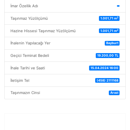
İmar Özellik Adı
2
Taşınmaz Yüzölçümü
1.001,71 m
2
Hazine Hissesi Taşınmaz Yüzölçümü
1.001,71 m
İhalenin Yapılacağı Yer
Bayburt
Geçici Teminat Bedeli
19.200,00 TL
İhale Tarihi ve Saati
15.04.2024 16:00
İletişim Tel
(458) 2111168
Taşınmazın Cinsi
Arazi