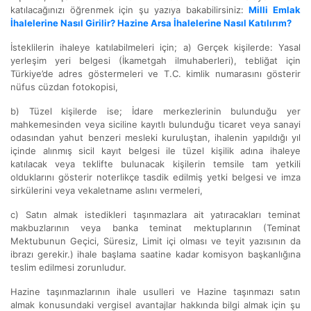
katılacağınızı öğrenmek için şu yazıya bakabilirsiniz:
Milli Emlak
İhalelerine Nasıl Girilir? Hazine Arsa İhalelerine Nasıl Katılırım?
İsteklilerin ihaleye katılabilmeleri için; a) Gerçek kişilerde: Yasal
yerleşim yeri belgesi (İkametgah ilmuhaberleri), tebliğat için
Türkiye’de adres göstermeleri ve T.C. kimlik numarasını gösterir
nüfus cüzdan fotokopisi,
b) Tüzel kişilerde ise; İdare merkezlerinin bulunduğu yer
mahkemesinden veya siciline kayıtlı bulunduğu ticaret veya sanayi
odasından yahut benzeri mesleki kuruluştan, ihalenin yapıldığı yıl
içinde alınmış sicil kayıt belgesi ile tüzel kişilik adına ihaleye
katılacak veya teklifte bulunacak kişilerin temsile tam yetkili
olduklarını gösterir noterlikçe tasdik edilmiş yetki belgesi ve imza
sirkülerini veya vekaletname aslını vermeleri,
c) Satın almak istedikleri taşınmazlara ait yatıracakları teminat
makbuzlarının veya banka teminat mektuplarının (Teminat
Mektubunun Geçici, Süresiz, Limit içi olması ve teyit yazısının da
ibrazı gerekir.) ihale başlama saatine kadar komisyon başkanlığına
teslim edilmesi zorunludur.
Hazine taşınmazlarının ihale usulleri ve Hazine taşınmazı satın
almak konusundaki vergisel avantajlar hakkında bilgi almak için şu