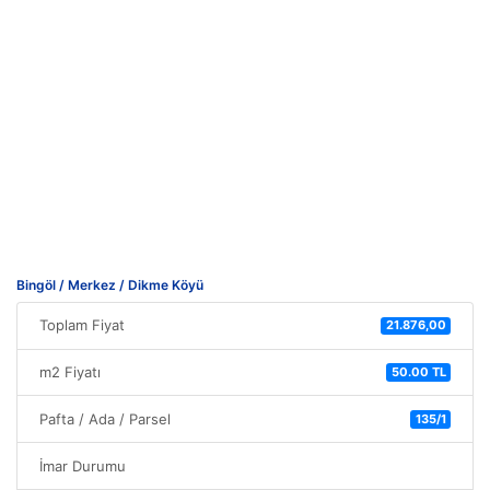
Bingöl / Merkez / Dikme Köyü
Toplam Fiyat
21.876,00
m2 Fiyatı
50.00 TL
Pafta / Ada / Parsel
135/1
İmar Durumu