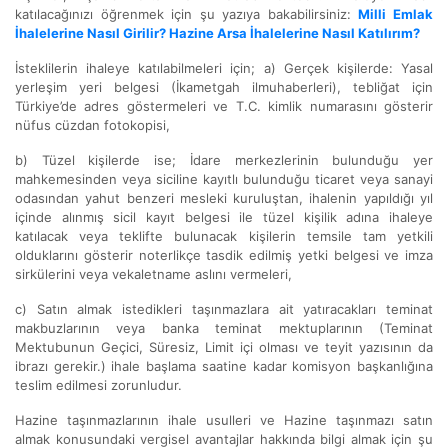
katılacağınızı öğrenmek için şu yazıya bakabilirsiniz:
Milli Emlak
İhalelerine Nasıl Girilir? Hazine Arsa İhalelerine Nasıl Katılırım?
İsteklilerin ihaleye katılabilmeleri için; a) Gerçek kişilerde: Yasal
yerleşim yeri belgesi (İkametgah ilmuhaberleri), tebliğat için
Türkiye’de adres göstermeleri ve T.C. kimlik numarasını gösterir
nüfus cüzdan fotokopisi,
b) Tüzel kişilerde ise; İdare merkezlerinin bulunduğu yer
mahkemesinden veya siciline kayıtlı bulunduğu ticaret veya sanayi
odasından yahut benzeri mesleki kuruluştan, ihalenin yapıldığı yıl
içinde alınmış sicil kayıt belgesi ile tüzel kişilik adına ihaleye
katılacak veya teklifte bulunacak kişilerin temsile tam yetkili
olduklarını gösterir noterlikçe tasdik edilmiş yetki belgesi ve imza
sirkülerini veya vekaletname aslını vermeleri,
c) Satın almak istedikleri taşınmazlara ait yatıracakları teminat
makbuzlarının veya banka teminat mektuplarının (Teminat
Mektubunun Geçici, Süresiz, Limit içi olması ve teyit yazısının da
ibrazı gerekir.) ihale başlama saatine kadar komisyon başkanlığına
teslim edilmesi zorunludur.
Hazine taşınmazlarının ihale usulleri ve Hazine taşınmazı satın
almak konusundaki vergisel avantajlar hakkında bilgi almak için şu