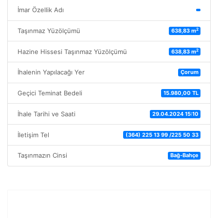
İmar Özellik Adı
2
Taşınmaz Yüzölçümü
638,83 m
2
Hazine Hissesi Taşınmaz Yüzölçümü
638,83 m
İhalenin Yapılacağı Yer
Çorum
Geçici Teminat Bedeli
15.980,00 TL
İhale Tarihi ve Saati
29.04.2024 15:10
İletişim Tel
(364) 225 13 99 /225 50 33
Taşınmazın Cinsi
Bağ-Bahçe