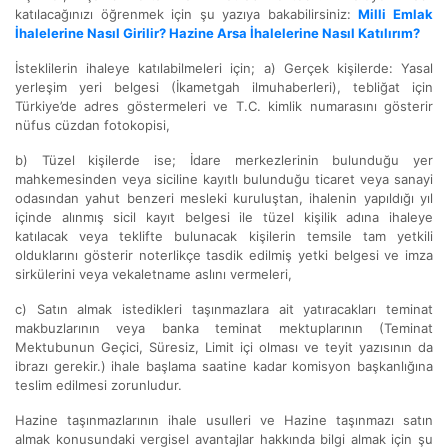
katılacağınızı öğrenmek için şu yazıya bakabilirsiniz:
Milli Emlak
İhalelerine Nasıl Girilir? Hazine Arsa İhalelerine Nasıl Katılırım?
İsteklilerin ihaleye katılabilmeleri için; a) Gerçek kişilerde: Yasal
yerleşim yeri belgesi (İkametgah ilmuhaberleri), tebliğat için
Türkiye’de adres göstermeleri ve T.C. kimlik numarasını gösterir
nüfus cüzdan fotokopisi,
b) Tüzel kişilerde ise; İdare merkezlerinin bulunduğu yer
mahkemesinden veya siciline kayıtlı bulunduğu ticaret veya sanayi
odasından yahut benzeri mesleki kuruluştan, ihalenin yapıldığı yıl
içinde alınmış sicil kayıt belgesi ile tüzel kişilik adına ihaleye
katılacak veya teklifte bulunacak kişilerin temsile tam yetkili
olduklarını gösterir noterlikçe tasdik edilmiş yetki belgesi ve imza
sirkülerini veya vekaletname aslını vermeleri,
c) Satın almak istedikleri taşınmazlara ait yatıracakları teminat
makbuzlarının veya banka teminat mektuplarının (Teminat
Mektubunun Geçici, Süresiz, Limit içi olması ve teyit yazısının da
ibrazı gerekir.) ihale başlama saatine kadar komisyon başkanlığına
teslim edilmesi zorunludur.
Hazine taşınmazlarının ihale usulleri ve Hazine taşınmazı satın
almak konusundaki vergisel avantajlar hakkında bilgi almak için şu