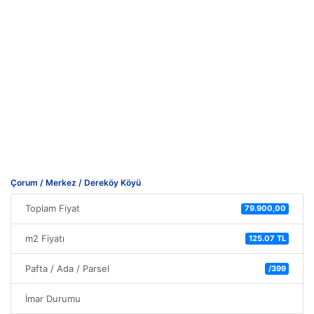
Çorum / Merkez / Dereköy Köyü
Toplam Fiyat
79.900,00
m2 Fiyatı
125.07 TL
Pafta / Ada / Parsel
/399
İmar Durumu