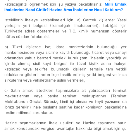
katılacağınızı öğrenmek için şu yazıya bakabilirsiniz:
Milli Emlak
İhalelerine Nasıl Girilir? Hazine Arsa İhalelerine Nasıl Katılırım?
İsteklilerin ihaleye katılabilmeleri için; a) Gerçek kişilerde: Yasal
yerleşim yeri belgesi (İkametgah ilmuhaberleri), tebliğat için
Türkiye’de adres göstermeleri ve T.C. kimlik numarasını gösterir
nüfus cüzdan fotokopisi,
b) Tüzel kişilerde ise; İdare merkezlerinin bulunduğu yer
mahkemesinden veya siciline kayıtlı bulunduğu ticaret veya sanayi
odasından yahut benzeri mesleki kuruluştan, ihalenin yapıldığı yıl
içinde alınmış sicil kayıt belgesi ile tüzel kişilik adına ihaleye
katılacak veya teklifte bulunacak kişilerin temsile tam yetkili
olduklarını gösterir noterlikçe tasdik edilmiş yetki belgesi ve imza
sirkülerini veya vekaletname aslını vermeleri,
c) Satın almak istedikleri taşınmazlara ait yatıracakları teminat
makbuzlarının veya banka teminat mektuplarının (Teminat
Mektubunun Geçici, Süresiz, Limit içi olması ve teyit yazısının da
ibrazı gerekir.) ihale başlama saatine kadar komisyon başkanlığına
teslim edilmesi zorunludur.
Hazine taşınmazlarının ihale usulleri ve Hazine taşınmazı satın
almak konusundaki vergisel avantajlar hakkında bilgi almak için şu