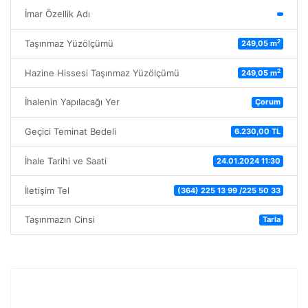
İmar Özellik Adı
2
Taşınmaz Yüzölçümü
249,05 m
2
Hazine Hissesi Taşınmaz Yüzölçümü
249,05 m
İhalenin Yapılacağı Yer
Çorum
Geçici Teminat Bedeli
6.230,00 TL
İhale Tarihi ve Saati
24.01.2024 11:30
İletişim Tel
(364) 225 13 99 /225 50 33
Taşınmazın Cinsi
Tarla