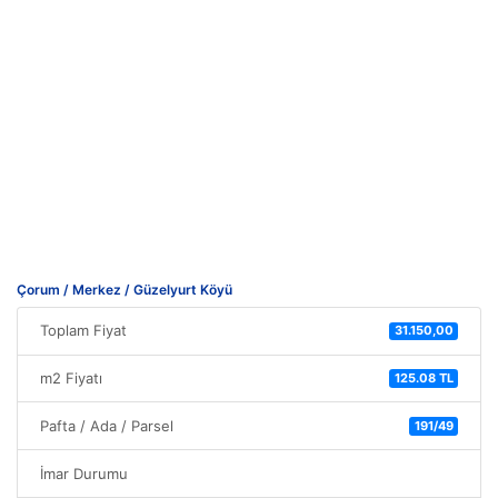
Çorum / Merkez / Güzelyurt Köyü
Toplam Fiyat
31.150,00
m2 Fiyatı
125.08 TL
Pafta / Ada / Parsel
191/49
İmar Durumu