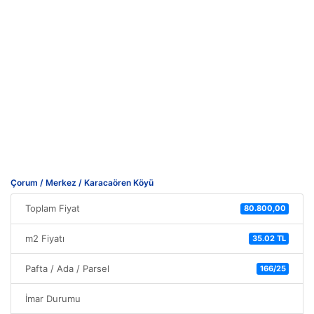
Çorum / Merkez / Karacaören Köyü
Toplam Fiyat
80.800,00
m2 Fiyatı
35.02 TL
Pafta / Ada / Parsel
166/25
İmar Durumu