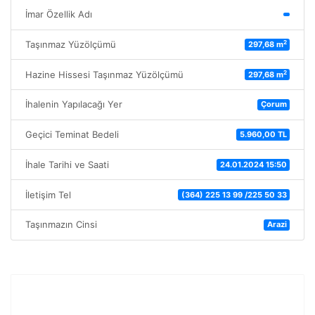
İmar Özellik Adı
2
Taşınmaz Yüzölçümü
297,68 m
2
Hazine Hissesi Taşınmaz Yüzölçümü
297,68 m
İhalenin Yapılacağı Yer
Çorum
Geçici Teminat Bedeli
5.960,00 TL
İhale Tarihi ve Saati
24.01.2024 15:50
İletişim Tel
(364) 225 13 99 /225 50 33
Taşınmazın Cinsi
Arazi