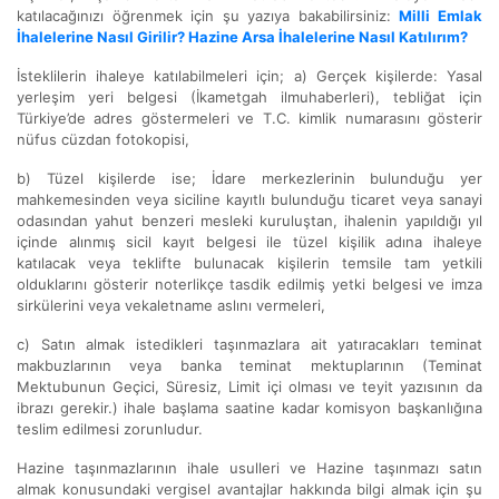
katılacağınızı öğrenmek için şu yazıya bakabilirsiniz:
Milli Emlak
İhalelerine Nasıl Girilir? Hazine Arsa İhalelerine Nasıl Katılırım?
İsteklilerin ihaleye katılabilmeleri için; a) Gerçek kişilerde: Yasal
yerleşim yeri belgesi (İkametgah ilmuhaberleri), tebliğat için
Türkiye’de adres göstermeleri ve T.C. kimlik numarasını gösterir
nüfus cüzdan fotokopisi,
b) Tüzel kişilerde ise; İdare merkezlerinin bulunduğu yer
mahkemesinden veya siciline kayıtlı bulunduğu ticaret veya sanayi
odasından yahut benzeri mesleki kuruluştan, ihalenin yapıldığı yıl
içinde alınmış sicil kayıt belgesi ile tüzel kişilik adına ihaleye
katılacak veya teklifte bulunacak kişilerin temsile tam yetkili
olduklarını gösterir noterlikçe tasdik edilmiş yetki belgesi ve imza
sirkülerini veya vekaletname aslını vermeleri,
c) Satın almak istedikleri taşınmazlara ait yatıracakları teminat
makbuzlarının veya banka teminat mektuplarının (Teminat
Mektubunun Geçici, Süresiz, Limit içi olması ve teyit yazısının da
ibrazı gerekir.) ihale başlama saatine kadar komisyon başkanlığına
teslim edilmesi zorunludur.
Hazine taşınmazlarının ihale usulleri ve Hazine taşınmazı satın
almak konusundaki vergisel avantajlar hakkında bilgi almak için şu