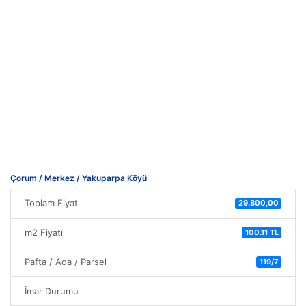
Çorum / Merkez / Yakuparpa Köyü
Toplam Fiyat
29.800,00
m2 Fiyatı
100.11 TL
Pafta / Ada / Parsel
119/7
İmar Durumu