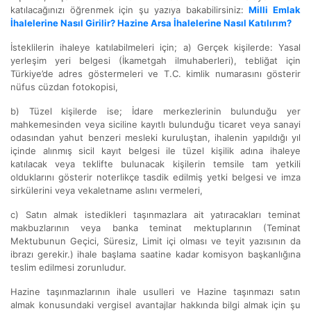
katılacağınızı öğrenmek için şu yazıya bakabilirsiniz:
Milli Emlak
İhalelerine Nasıl Girilir? Hazine Arsa İhalelerine Nasıl Katılırım?
İsteklilerin ihaleye katılabilmeleri için; a) Gerçek kişilerde: Yasal
yerleşim yeri belgesi (İkametgah ilmuhaberleri), tebliğat için
Türkiye’de adres göstermeleri ve T.C. kimlik numarasını gösterir
nüfus cüzdan fotokopisi,
b) Tüzel kişilerde ise; İdare merkezlerinin bulunduğu yer
mahkemesinden veya siciline kayıtlı bulunduğu ticaret veya sanayi
odasından yahut benzeri mesleki kuruluştan, ihalenin yapıldığı yıl
içinde alınmış sicil kayıt belgesi ile tüzel kişilik adına ihaleye
katılacak veya teklifte bulunacak kişilerin temsile tam yetkili
olduklarını gösterir noterlikçe tasdik edilmiş yetki belgesi ve imza
sirkülerini veya vekaletname aslını vermeleri,
c) Satın almak istedikleri taşınmazlara ait yatıracakları teminat
makbuzlarının veya banka teminat mektuplarının (Teminat
Mektubunun Geçici, Süresiz, Limit içi olması ve teyit yazısının da
ibrazı gerekir.) ihale başlama saatine kadar komisyon başkanlığına
teslim edilmesi zorunludur.
Hazine taşınmazlarının ihale usulleri ve Hazine taşınmazı satın
almak konusundaki vergisel avantajlar hakkında bilgi almak için şu