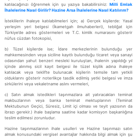
katılacağınızı öğrenmek için şu yazıya bakabilirsiniz:
Milli Emlak
İhalelerine Nasıl Girilir? Hazine Arsa İhalelerine Nasıl Katılırım?
İsteklilerin ihaleye katılabilmeleri için; a) Gerçek kişilerde: Yasal
yerleşim yeri belgesi (İkametgah ilmuhaberleri), tebliğat için
Türkiye’de adres göstermeleri ve T.C. kimlik numarasını gösterir
nüfus cüzdan fotokopisi,
b) Tüzel kişilerde ise; İdare merkezlerinin bulunduğu yer
mahkemesinden veya siciline kayıtlı bulunduğu ticaret veya sanayi
odasından yahut benzeri mesleki kuruluştan, ihalenin yapıldığı yıl
içinde alınmış sicil kayıt belgesi ile tüzel kişilik adına ihaleye
katılacak veya teklifte bulunacak kişilerin temsile tam yetkili
olduklarını gösterir noterlikçe tasdik edilmiş yetki belgesi ve imza
sirkülerini veya vekaletname aslını vermeleri,
c) Satın almak istedikleri taşınmazlara ait yatıracakları teminat
makbuzlarının veya banka teminat mektuplarının (Teminat
Mektubunun Geçici, Süresiz, Limit içi olması ve teyit yazısının da
ibrazı gerekir.) ihale başlama saatine kadar komisyon başkanlığına
teslim edilmesi zorunludur.
Hazine taşınmazlarının ihale usulleri ve Hazine taşınmazı satın
almak konusundaki vergisel avantajlar hakkında bilgi almak için şu