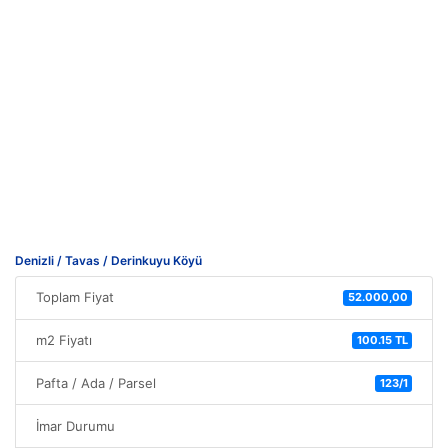
Denizli / Tavas / Derinkuyu Köyü
Toplam Fiyat
52.000,00
m2 Fiyatı
100.15 TL
Pafta / Ada / Parsel
123/1
İmar Durumu