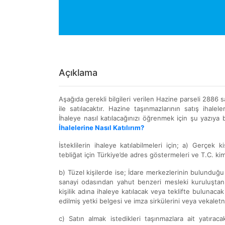
Açıklama
Aşağıda gerekli bilgileri verilen Hazine parseli 2886
ile satılacaktır. Hazine taşınmazlarının satış ihaleleri
İhaleye nasıl katılacağınızı öğrenmek için şu yazıya b
İhalelerine Nasıl Katılırım?
İsteklilerin ihaleye katılabilmeleri için; a) Gerçek 
tebliğat için Türkiye’de adres göstermeleri ve T.C. ki
b) Tüzel kişilerde ise; İdare merkezlerinin bulunduğ
sanayi odasından yahut benzeri mesleki kuruluştan, ih
kişilik adına ihaleye katılacak veya teklifte bulunacak 
edilmiş yetki belgesi ve imza sirkülerini veya vekalet
c) Satın almak istedikleri taşınmazlara ait yatıra