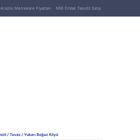
Arazisi Metrekare Fiyatları
Milli Emlak Taksitli Satış
izli / Tavas / Yukarı Boğaz Köyü