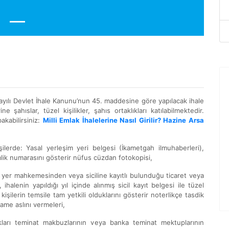
 sayılı Devlet İhale Kanunu’nun 45. maddesine göre yapılacak ihale
ne şahıslar, tüzel kişilikler, şahıs ortaklıkları katılabilmektedir.
akabilirsiniz:
Milli Emlak İhalelerine Nasıl Girilir? Hazine Arsa
kişilerde: Yasal yerleşim yeri belgesi (İkametgah ilmuhaberleri),
mlik numarasını gösterir nüfus cüzdan fotokopisi,
u yer mahkemesinden veya siciline kayıtlı bulunduğu ticaret veya
alenin yapıldığı yıl içinde alınmış sicil kayıt belgesi ile tüzel
kişilerin temsile tam yetkili olduklarını gösterir noterlikçe tasdik
name aslını vermeleri,
cakları teminat makbuzlarının veya banka teminat mektuplarının