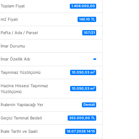
Toplam Fiyat
1.408.000,00
m2 Fiyatı
140.10 TL
Pafta / Ada / Parsel
107/21
İmar Durumu
İmar Özellik Adı
2
Taşınmaz Yüzölçümü
10.050,03 m
Hazine Hissesi Taşınmaz
2
10.050,03 m
Yüzölçümü
İhalenin Yapılacağı Yer
Denizli
Geçici Teminat Bedeli
352.000,00 TL
İhale Tarihi ve Saati
16.07.2026 14:15