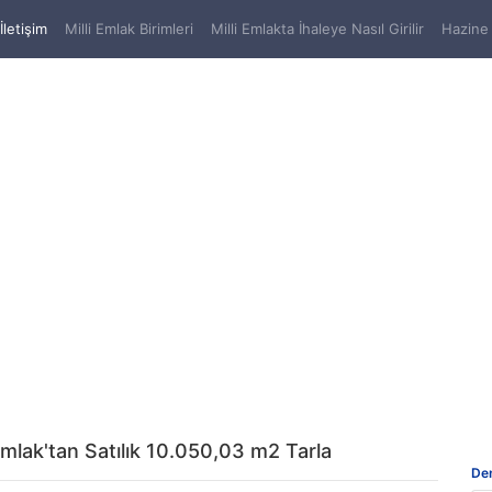
(current)
İletişim
Milli Emlak Birimleri
Milli Emlakta İhaleye Nasıl Girilir
Hazine 
Emlak'tan Satılık 10.050,03 m2 Tarla
Den