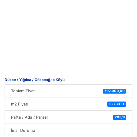
Düzce / Yığılca / Gökçeağaç Köyü
Toplam Fiyat
792.000,00
m2 Fiyatı
133.33 TL
Pafta / Ada / Parsel
203/8
İmar Durumu