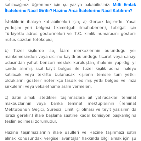
katılacağınızı öğrenmek için şu yazıya bakabilirsiniz:
Milli Emlak
İhalelerine Nasıl Girilir? Hazine Arsa İhalelerine Nasıl Katılırım?
İsteklilerin ihaleye katılabilmeleri için; a) Gerçek kişilerde: Yasal
yerleşim yeri belgesi (İkametgah ilmuhaberleri), tebliğat için
Türkiye’de adres göstermeleri ve T.C. kimlik numarasını gösterir
nüfus cüzdan fotokopisi,
b) Tüzel kişilerde ise; İdare merkezlerinin bulunduğu yer
mahkemesinden veya siciline kayıtlı bulunduğu ticaret veya sanayi
odasından yahut benzeri mesleki kuruluştan, ihalenin yapıldığı yıl
içinde alınmış sicil kayıt belgesi ile tüzel kişilik adına ihaleye
katılacak veya teklifte bulunacak kişilerin temsile tam yetkili
olduklarını gösterir noterlikçe tasdik edilmiş yetki belgesi ve imza
sirkülerini veya vekaletname aslını vermeleri,
c) Satın almak istedikleri taşınmazlara ait yatıracakları teminat
makbuzlarının veya banka teminat mektuplarının (Teminat
Mektubunun Geçici, Süresiz, Limit içi olması ve teyit yazısının da
ibrazı gerekir.) ihale başlama saatine kadar komisyon başkanlığına
teslim edilmesi zorunludur.
Hazine taşınmazlarının ihale usulleri ve Hazine taşınmazı satın
almak konusundaki vergisel avantajlar hakkında bilgi almak için şu