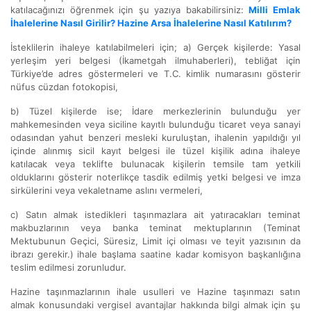
katılacağınızı öğrenmek için şu yazıya bakabilirsiniz:
Milli Emlak
İhalelerine Nasıl Girilir? Hazine Arsa İhalelerine Nasıl Katılırım?
İsteklilerin ihaleye katılabilmeleri için; a) Gerçek kişilerde: Yasal
yerleşim yeri belgesi (İkametgah ilmuhaberleri), tebliğat için
Türkiye’de adres göstermeleri ve T.C. kimlik numarasını gösterir
nüfus cüzdan fotokopisi,
b) Tüzel kişilerde ise; İdare merkezlerinin bulunduğu yer
mahkemesinden veya siciline kayıtlı bulunduğu ticaret veya sanayi
odasından yahut benzeri mesleki kuruluştan, ihalenin yapıldığı yıl
içinde alınmış sicil kayıt belgesi ile tüzel kişilik adına ihaleye
katılacak veya teklifte bulunacak kişilerin temsile tam yetkili
olduklarını gösterir noterlikçe tasdik edilmiş yetki belgesi ve imza
sirkülerini veya vekaletname aslını vermeleri,
c) Satın almak istedikleri taşınmazlara ait yatıracakları teminat
makbuzlarının veya banka teminat mektuplarının (Teminat
Mektubunun Geçici, Süresiz, Limit içi olması ve teyit yazısının da
ibrazı gerekir.) ihale başlama saatine kadar komisyon başkanlığına
teslim edilmesi zorunludur.
Hazine taşınmazlarının ihale usulleri ve Hazine taşınmazı satın
almak konusundaki vergisel avantajlar hakkında bilgi almak için şu