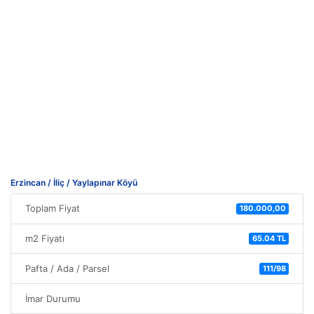
Erzincan / İliç / Yaylapınar Köyü
Toplam Fiyat
180.000,00
m2 Fiyatı
65.04 TL
Pafta / Ada / Parsel
111/98
İmar Durumu