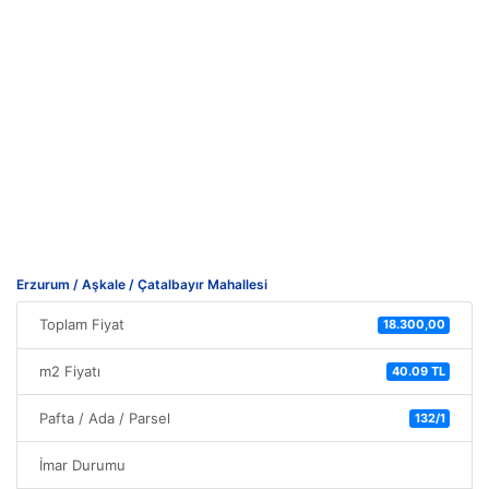
Erzurum / Aşkale / Çatalbayır Mahallesi
Toplam Fiyat
18.300,00
m2 Fiyatı
40.09 TL
Pafta / Ada / Parsel
132/1
İmar Durumu