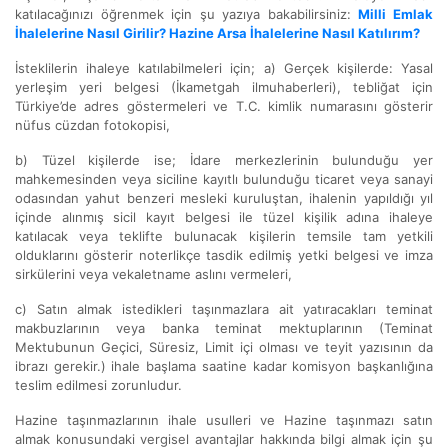
katılacağınızı öğrenmek için şu yazıya bakabilirsiniz:
Milli Emlak
İhalelerine Nasıl Girilir? Hazine Arsa İhalelerine Nasıl Katılırım?
İsteklilerin ihaleye katılabilmeleri için; a) Gerçek kişilerde: Yasal
yerleşim yeri belgesi (İkametgah ilmuhaberleri), tebliğat için
Türkiye’de adres göstermeleri ve T.C. kimlik numarasını gösterir
nüfus cüzdan fotokopisi,
b) Tüzel kişilerde ise; İdare merkezlerinin bulunduğu yer
mahkemesinden veya siciline kayıtlı bulunduğu ticaret veya sanayi
odasından yahut benzeri mesleki kuruluştan, ihalenin yapıldığı yıl
içinde alınmış sicil kayıt belgesi ile tüzel kişilik adına ihaleye
katılacak veya teklifte bulunacak kişilerin temsile tam yetkili
olduklarını gösterir noterlikçe tasdik edilmiş yetki belgesi ve imza
sirkülerini veya vekaletname aslını vermeleri,
c) Satın almak istedikleri taşınmazlara ait yatıracakları teminat
makbuzlarının veya banka teminat mektuplarının (Teminat
Mektubunun Geçici, Süresiz, Limit içi olması ve teyit yazısının da
ibrazı gerekir.) ihale başlama saatine kadar komisyon başkanlığına
teslim edilmesi zorunludur.
Hazine taşınmazlarının ihale usulleri ve Hazine taşınmazı satın
almak konusundaki vergisel avantajlar hakkında bilgi almak için şu