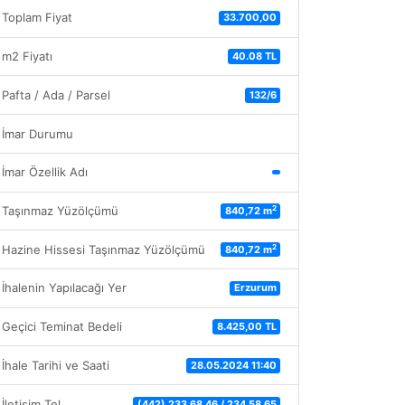
Toplam Fiyat
33.700,00
m2 Fiyatı
40.08 TL
Pafta / Ada / Parsel
132/6
İmar Durumu
İmar Özellik Adı
2
Taşınmaz Yüzölçümü
840,72 m
2
Hazine Hissesi Taşınmaz Yüzölçümü
840,72 m
İhalenin Yapılacağı Yer
Erzurum
Geçici Teminat Bedeli
8.425,00 TL
İhale Tarihi ve Saati
28.05.2024 11:40
İletişim Tel
(442) 233 68 46 / 234 58 65