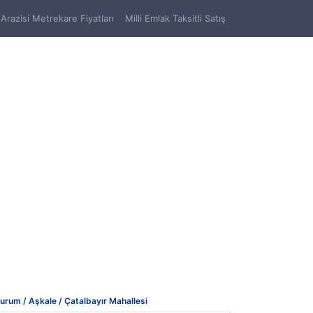
Arazisi Metrekare Fiyatları
Milli Emlak Taksitli Satış
urum / Aşkale / Çatalbayır Mahallesi