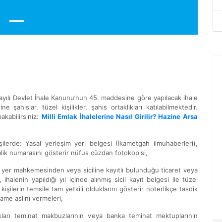
 sayılı Devlet İhale Kanunu’nun 45. maddesine göre yapılacak ihale
ne şahıslar, tüzel kişilikler, şahıs ortaklıkları katılabilmektedir.
akabilirsiniz:
Milli Emlak İhalelerine Nasıl Girilir? Hazine Arsa
kişilerde: Yasal yerleşim yeri belgesi (İkametgah ilmuhaberleri),
mlik numarasını gösterir nüfus cüzdan fotokopisi,
u yer mahkemesinden veya siciline kayıtlı bulunduğu ticaret veya
alenin yapıldığı yıl içinde alınmış sicil kayıt belgesi ile tüzel
kişilerin temsile tam yetkili olduklarını gösterir noterlikçe tasdik
name aslını vermeleri,
cakları teminat makbuzlarının veya banka teminat mektuplarının