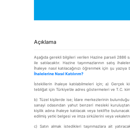
Açıklama
Aşağıda gerekli bilgileri verilen Hazine parseli 2886
ile satılacaktır. Hazine taşınmazlarının satış ihaleleri
İhaleye nasıl katılacağınızı öğrenmek için şu yazıya b
İhalelerine Nasıl Katılırım?
İsteklilerin ihaleye katılabilmeleri için; a) Gerçek 
tebliğat için Türkiye’de adres göstermeleri ve T.C. ki
b) Tüzel kişilerde ise; İdare merkezlerinin bulunduğ
sanayi odasından yahut benzeri mesleki kuruluştan, ih
kişilik adına ihaleye katılacak veya teklifte bulunacak 
edilmiş yetki belgesi ve imza sirkülerini veya vekalet
c) Satın almak istedikleri taşınmazlara ait yatıra