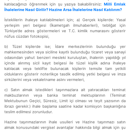
katılacağınızı öğrenmek için şu yazıya bakabilirsiniz:
Milli Emlak
İhalelerine Nasıl Girilir? Hazine Arsa İhalelerine Nasıl Katılırım?
İsteklilerin ihaleye katılabilmeleri için; a) Gerçek kişilerde: Yasal
yerleşim yeri belgesi (İkametgah ilmuhaberleri), tebliğat için
Türkiye’de adres göstermeleri ve T.C. kimlik numarasını gösterir
nüfus cüzdan fotokopisi,
b) Tüzel kişilerde ise; İdare merkezlerinin bulunduğu yer
mahkemesinden veya siciline kayıtlı bulunduğu ticaret veya sanayi
odasından yahut benzeri mesleki kuruluştan, ihalenin yapıldığı yıl
içinde alınmış sicil kayıt belgesi ile tüzel kişilik adına ihaleye
katılacak veya teklifte bulunacak kişilerin temsile tam yetkili
olduklarını gösterir noterlikçe tasdik edilmiş yetki belgesi ve imza
sirkülerini veya vekaletname aslını vermeleri,
c) Satın almak istedikleri taşınmazlara ait yatıracakları teminat
makbuzlarının veya banka teminat mektuplarının (Teminat
Mektubunun Geçici, Süresiz, Limit içi olması ve teyit yazısının da
ibrazı gerekir.) ihale başlama saatine kadar komisyon başkanlığına
teslim edilmesi zorunludur.
Hazine taşınmazlarının ihale usulleri ve Hazine taşınmazı satın
almak konusundaki vergisel avantajlar hakkında bilgi almak için şu