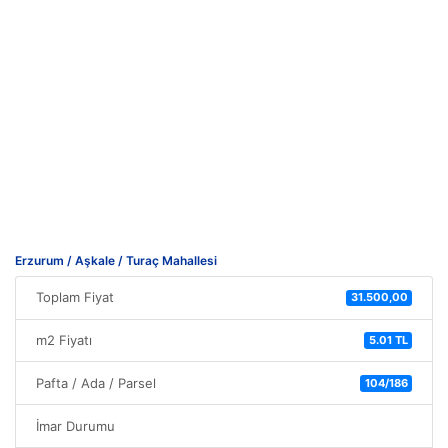
Erzurum / Aşkale / Turaç Mahallesi
Toplam Fiyat
31.500,00
m2 Fiyatı
5.01 TL
Pafta / Ada / Parsel
104/186
İmar Durumu