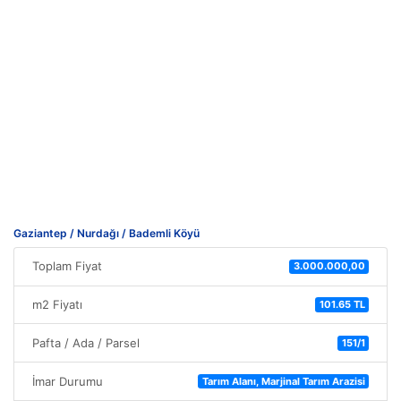
Gaziantep / Nurdağı / Bademli Köyü
Toplam Fiyat
3.000.000,00
m2 Fiyatı
101.65 TL
Pafta / Ada / Parsel
151/1
İmar Durumu
Tarım Alanı, Marjinal Tarım Arazisi