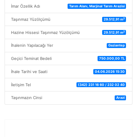
İmar Özellik Adı
Tarım Alanı, Marjinal Tarım Arazisi
2
Taşınmaz Yüzölçümü
29.512,91 m
2
Hazine Hissesi Taşınmaz Yüzölçümü
29.512,91 m
İhalenin Yapılacağı Yer
Gaziantep
Geçici Teminat Bedeli
750.000,00 TL
İhale Tarihi ve Saati
04.06.2026 15:30
İletişim Tel
(342) 231 16 60 / 232 02 40
Taşınmazın Cinsi
Arazi