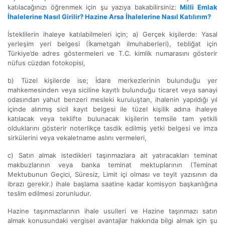
katılacağınızı öğrenmek için şu yazıya bakabilirsiniz:
Milli Emlak
İhalelerine Nasıl Girilir? Hazine Arsa İhalelerine Nasıl Katılırım?
İsteklilerin ihaleye katılabilmeleri için; a) Gerçek kişilerde: Yasal
yerleşim yeri belgesi (İkametgah ilmuhaberleri), tebliğat için
Türkiye’de adres göstermeleri ve T.C. kimlik numarasını gösterir
nüfus cüzdan fotokopisi,
b) Tüzel kişilerde ise; İdare merkezlerinin bulunduğu yer
mahkemesinden veya siciline kayıtlı bulunduğu ticaret veya sanayi
odasından yahut benzeri mesleki kuruluştan, ihalenin yapıldığı yıl
içinde alınmış sicil kayıt belgesi ile tüzel kişilik adına ihaleye
katılacak veya teklifte bulunacak kişilerin temsile tam yetkili
olduklarını gösterir noterlikçe tasdik edilmiş yetki belgesi ve imza
sirkülerini veya vekaletname aslını vermeleri,
c) Satın almak istedikleri taşınmazlara ait yatıracakları teminat
makbuzlarının veya banka teminat mektuplarının (Teminat
Mektubunun Geçici, Süresiz, Limit içi olması ve teyit yazısının da
ibrazı gerekir.) ihale başlama saatine kadar komisyon başkanlığına
teslim edilmesi zorunludur.
Hazine taşınmazlarının ihale usulleri ve Hazine taşınmazı satın
almak konusundaki vergisel avantajlar hakkında bilgi almak için şu