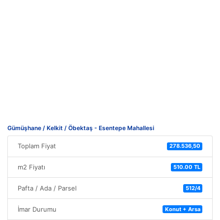
Gümüşhane / Kelkit / Öbektaş - Esentepe Mahallesi
Toplam Fiyat
278.536,50
m2 Fiyatı
510.00 TL
Pafta / Ada / Parsel
512/4
İmar Durumu
Konut + Arsa