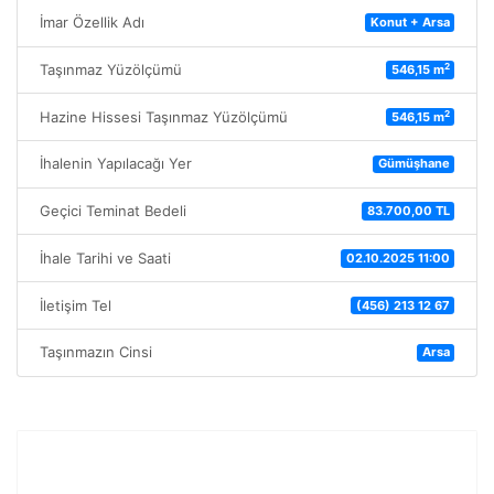
İmar Özellik Adı
Konut + Arsa
2
Taşınmaz Yüzölçümü
546,15 m
2
Hazine Hissesi Taşınmaz Yüzölçümü
546,15 m
İhalenin Yapılacağı Yer
Gümüşhane
Geçici Teminat Bedeli
83.700,00 TL
İhale Tarihi ve Saati
02.10.2025 11:00
İletişim Tel
(456) 213 12 67
Taşınmazın Cinsi
Arsa