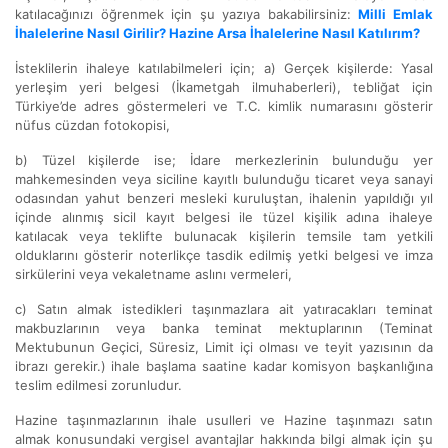
katılacağınızı öğrenmek için şu yazıya bakabilirsiniz:
Milli Emlak
İhalelerine Nasıl Girilir? Hazine Arsa İhalelerine Nasıl Katılırım?
İsteklilerin ihaleye katılabilmeleri için; a) Gerçek kişilerde: Yasal
yerleşim yeri belgesi (İkametgah ilmuhaberleri), tebliğat için
Türkiye’de adres göstermeleri ve T.C. kimlik numarasını gösterir
nüfus cüzdan fotokopisi,
b) Tüzel kişilerde ise; İdare merkezlerinin bulunduğu yer
mahkemesinden veya siciline kayıtlı bulunduğu ticaret veya sanayi
odasından yahut benzeri mesleki kuruluştan, ihalenin yapıldığı yıl
içinde alınmış sicil kayıt belgesi ile tüzel kişilik adına ihaleye
katılacak veya teklifte bulunacak kişilerin temsile tam yetkili
olduklarını gösterir noterlikçe tasdik edilmiş yetki belgesi ve imza
sirkülerini veya vekaletname aslını vermeleri,
c) Satın almak istedikleri taşınmazlara ait yatıracakları teminat
makbuzlarının veya banka teminat mektuplarının (Teminat
Mektubunun Geçici, Süresiz, Limit içi olması ve teyit yazısının da
ibrazı gerekir.) ihale başlama saatine kadar komisyon başkanlığına
teslim edilmesi zorunludur.
Hazine taşınmazlarının ihale usulleri ve Hazine taşınmazı satın
almak konusundaki vergisel avantajlar hakkında bilgi almak için şu