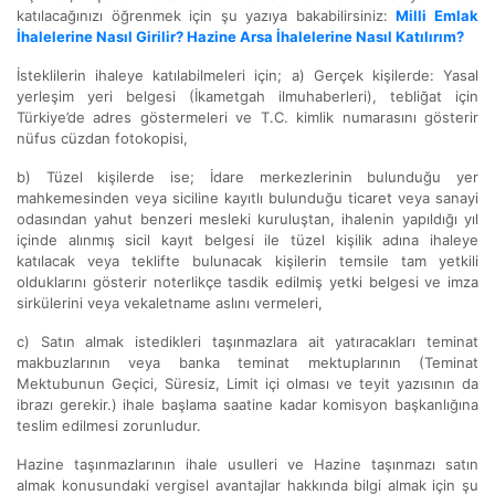
katılacağınızı öğrenmek için şu yazıya bakabilirsiniz:
Milli Emlak
İhalelerine Nasıl Girilir? Hazine Arsa İhalelerine Nasıl Katılırım?
İsteklilerin ihaleye katılabilmeleri için; a) Gerçek kişilerde: Yasal
yerleşim yeri belgesi (İkametgah ilmuhaberleri), tebliğat için
Türkiye’de adres göstermeleri ve T.C. kimlik numarasını gösterir
nüfus cüzdan fotokopisi,
b) Tüzel kişilerde ise; İdare merkezlerinin bulunduğu yer
mahkemesinden veya siciline kayıtlı bulunduğu ticaret veya sanayi
odasından yahut benzeri mesleki kuruluştan, ihalenin yapıldığı yıl
içinde alınmış sicil kayıt belgesi ile tüzel kişilik adına ihaleye
katılacak veya teklifte bulunacak kişilerin temsile tam yetkili
olduklarını gösterir noterlikçe tasdik edilmiş yetki belgesi ve imza
sirkülerini veya vekaletname aslını vermeleri,
c) Satın almak istedikleri taşınmazlara ait yatıracakları teminat
makbuzlarının veya banka teminat mektuplarının (Teminat
Mektubunun Geçici, Süresiz, Limit içi olması ve teyit yazısının da
ibrazı gerekir.) ihale başlama saatine kadar komisyon başkanlığına
teslim edilmesi zorunludur.
Hazine taşınmazlarının ihale usulleri ve Hazine taşınmazı satın
almak konusundaki vergisel avantajlar hakkında bilgi almak için şu