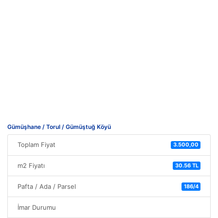
Gümüşhane / Torul / Gümüştuğ Köyü
Toplam Fiyat
3.500,00
m2 Fiyatı
30.56 TL
Pafta / Ada / Parsel
186/4
İmar Durumu