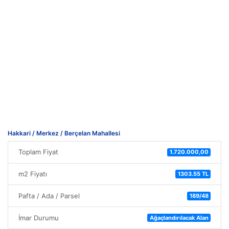
Hakkari / Merkez / Berçelan Mahallesi
Toplam Fiyat
1.720.000,00
m2 Fiyatı
1303.55 TL
Pafta / Ada / Parsel
189/48
İmar Durumu
Ağaçlandırılacak Alan