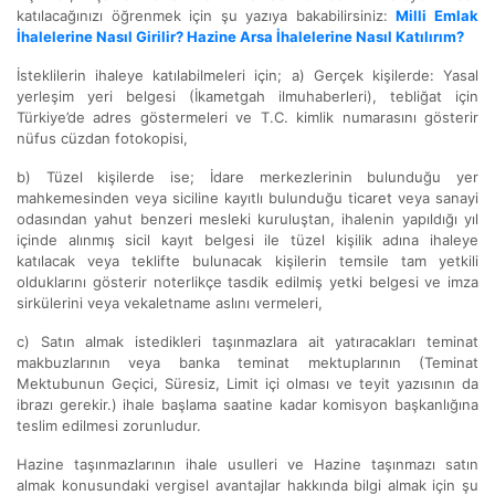
katılacağınızı öğrenmek için şu yazıya bakabilirsiniz:
Milli Emlak
İhalelerine Nasıl Girilir? Hazine Arsa İhalelerine Nasıl Katılırım?
İsteklilerin ihaleye katılabilmeleri için; a) Gerçek kişilerde: Yasal
yerleşim yeri belgesi (İkametgah ilmuhaberleri), tebliğat için
Türkiye’de adres göstermeleri ve T.C. kimlik numarasını gösterir
nüfus cüzdan fotokopisi,
b) Tüzel kişilerde ise; İdare merkezlerinin bulunduğu yer
mahkemesinden veya siciline kayıtlı bulunduğu ticaret veya sanayi
odasından yahut benzeri mesleki kuruluştan, ihalenin yapıldığı yıl
içinde alınmış sicil kayıt belgesi ile tüzel kişilik adına ihaleye
katılacak veya teklifte bulunacak kişilerin temsile tam yetkili
olduklarını gösterir noterlikçe tasdik edilmiş yetki belgesi ve imza
sirkülerini veya vekaletname aslını vermeleri,
c) Satın almak istedikleri taşınmazlara ait yatıracakları teminat
makbuzlarının veya banka teminat mektuplarının (Teminat
Mektubunun Geçici, Süresiz, Limit içi olması ve teyit yazısının da
ibrazı gerekir.) ihale başlama saatine kadar komisyon başkanlığına
teslim edilmesi zorunludur.
Hazine taşınmazlarının ihale usulleri ve Hazine taşınmazı satın
almak konusundaki vergisel avantajlar hakkında bilgi almak için şu