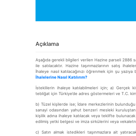
Açıklama
Aşağıda gerekli bilgileri verilen Hazine parseli 2886
ile satılacaktır. Hazine taşınmazlarının satış ihaleleri
İhaleye nasıl katılacağınızı öğrenmek için şu yazıya b
İhalelerine Nasıl Katılırım?
İsteklilerin ihaleye katılabilmeleri için; a) Gerçek 
tebliğat için Türkiye’de adres göstermeleri ve T.C. ki
b) Tüzel kişilerde ise; İdare merkezlerinin bulunduğ
sanayi odasından yahut benzeri mesleki kuruluştan, ih
kişilik adına ihaleye katılacak veya teklifte bulunacak 
edilmiş yetki belgesi ve imza sirkülerini veya vekalet
c) Satın almak istedikleri taşınmazlara ait yatıra