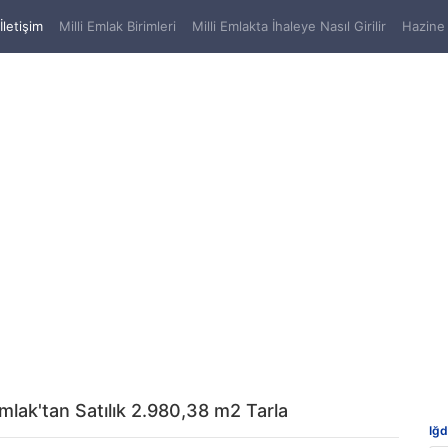
(current)
İletişim
Milli Emlak Birimleri
Milli Emlakta İhaleye Nasıl Girilir
Hazine 
Emlak'tan Satılık 2.980,38 m2 Tarla
Iğd