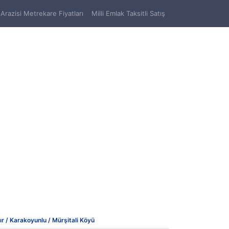
Arazisi Metrekare Fiyatları
Milli Emlak Taksitli Satış
ır / Karakoyunlu / Mürşitali Köyü