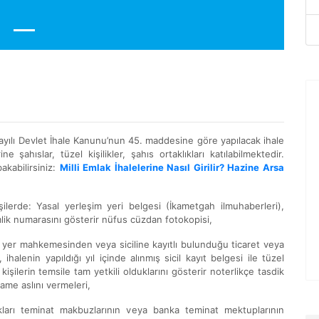
 sayılı Devlet İhale Kanunu’nun 45. maddesine göre yapılacak ihale
ne şahıslar, tüzel kişilikler, şahıs ortaklıkları katılabilmektedir.
akabilirsiniz:
Milli Emlak İhalelerine Nasıl Girilir? Hazine Arsa
kişilerde: Yasal yerleşim yeri belgesi (İkametgah ilmuhaberleri),
mlik numarasını gösterir nüfus cüzdan fotokopisi,
u yer mahkemesinden veya siciline kayıtlı bulunduğu ticaret veya
alenin yapıldığı yıl içinde alınmış sicil kayıt belgesi ile tüzel
kişilerin temsile tam yetkili olduklarını gösterir noterlikçe tasdik
name aslını vermeleri,
cakları teminat makbuzlarının veya banka teminat mektuplarının