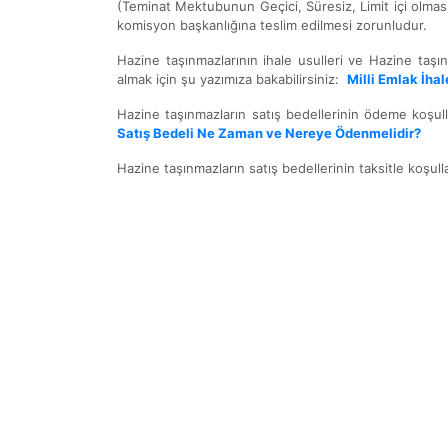
(Teminat Mektubunun Geçici, Süresiz, Limit içi olması 
komisyon başkanlığına teslim edilmesi zorunludur.
Hazine taşınmazlarının ihale usulleri ve Hazine taşı
almak için şu yazımıza bakabilirsiniz:
Milli Emlak İhal
Hazine taşınmazların satış bedellerinin ödeme koşull
Satış Bedeli Ne Zaman ve Nereye Ödenmelidir?
Hazine taşınmazların satış bedellerinin taksitle koşull