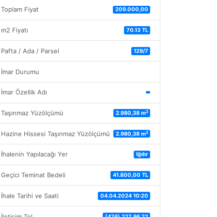
Toplam Fiyat
209.000,00
m2 Fiyatı
70.13 TL
Pafta / Ada / Parsel
129/7
İmar Durumu
İmar Özellik Adı
2
Taşınmaz Yüzölçümü
2.980,38 m
2
Hazine Hissesi Taşınmaz Yüzölçümü
2.980,38 m
İhalenin Yapılacağı Yer
Iğdır
Geçici Teminat Bedeli
41.800,00 TL
İhale Tarihi ve Saati
04.04.2024 10:20
İletişim Tel
(476) 227 96 22