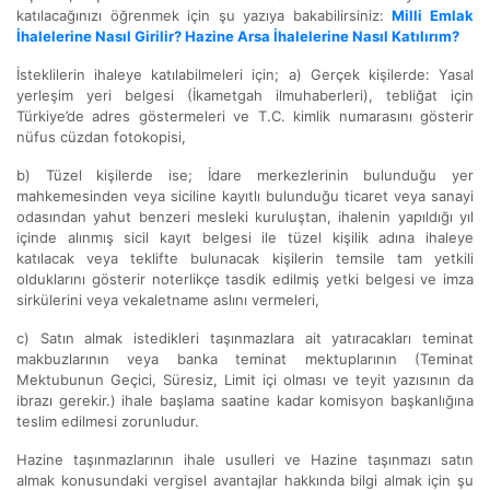
katılacağınızı öğrenmek için şu yazıya bakabilirsiniz:
Milli Emlak
İhalelerine Nasıl Girilir? Hazine Arsa İhalelerine Nasıl Katılırım?
İsteklilerin ihaleye katılabilmeleri için; a) Gerçek kişilerde: Yasal
yerleşim yeri belgesi (İkametgah ilmuhaberleri), tebliğat için
Türkiye’de adres göstermeleri ve T.C. kimlik numarasını gösterir
nüfus cüzdan fotokopisi,
b) Tüzel kişilerde ise; İdare merkezlerinin bulunduğu yer
mahkemesinden veya siciline kayıtlı bulunduğu ticaret veya sanayi
odasından yahut benzeri mesleki kuruluştan, ihalenin yapıldığı yıl
içinde alınmış sicil kayıt belgesi ile tüzel kişilik adına ihaleye
katılacak veya teklifte bulunacak kişilerin temsile tam yetkili
olduklarını gösterir noterlikçe tasdik edilmiş yetki belgesi ve imza
sirkülerini veya vekaletname aslını vermeleri,
c) Satın almak istedikleri taşınmazlara ait yatıracakları teminat
makbuzlarının veya banka teminat mektuplarının (Teminat
Mektubunun Geçici, Süresiz, Limit içi olması ve teyit yazısının da
ibrazı gerekir.) ihale başlama saatine kadar komisyon başkanlığına
teslim edilmesi zorunludur.
Hazine taşınmazlarının ihale usulleri ve Hazine taşınmazı satın
almak konusundaki vergisel avantajlar hakkında bilgi almak için şu