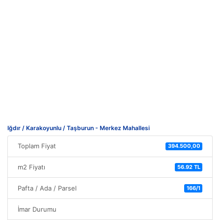
Iğdır / Karakoyunlu / Taşburun - Merkez Mahallesi
Toplam Fiyat
394.500,00
m2 Fiyatı
56.92 TL
Pafta / Ada / Parsel
166/1
İmar Durumu