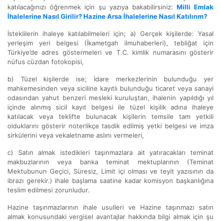
katılacağınızı öğrenmek için şu yazıya bakabilirsiniz:
Milli Emlak
İhalelerine Nasıl Girilir? Hazine Arsa İhalelerine Nasıl Katılırım?
İsteklilerin ihaleye katılabilmeleri için; a) Gerçek kişilerde: Yasal
yerleşim yeri belgesi (İkametgah ilmuhaberleri), tebliğat için
Türkiye’de adres göstermeleri ve T.C. kimlik numarasını gösterir
nüfus cüzdan fotokopisi,
b) Tüzel kişilerde ise; İdare merkezlerinin bulunduğu yer
mahkemesinden veya siciline kayıtlı bulunduğu ticaret veya sanayi
odasından yahut benzeri mesleki kuruluştan, ihalenin yapıldığı yıl
içinde alınmış sicil kayıt belgesi ile tüzel kişilik adına ihaleye
katılacak veya teklifte bulunacak kişilerin temsile tam yetkili
olduklarını gösterir noterlikçe tasdik edilmiş yetki belgesi ve imza
sirkülerini veya vekaletname aslını vermeleri,
c) Satın almak istedikleri taşınmazlara ait yatıracakları teminat
makbuzlarının veya banka teminat mektuplarının (Teminat
Mektubunun Geçici, Süresiz, Limit içi olması ve teyit yazısının da
ibrazı gerekir.) ihale başlama saatine kadar komisyon başkanlığına
teslim edilmesi zorunludur.
Hazine taşınmazlarının ihale usulleri ve Hazine taşınmazı satın
almak konusundaki vergisel avantajlar hakkında bilgi almak için şu